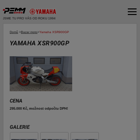
JSME TU PRO VÁS OD ROKU 1994
Akční nabídka
Domů
>
Bazar moto
>
Yamaha XSR900GP
YAMAHA XSR900GP
Produkty
Dvě kola
O společnosti
Motocykly
Servis
Skútry
Bazar moto
Čtyři kola
Čtyřkolky
Bazar ND
CENA
E-SHOP YAMAHA
Moto k testu
295.000 Kč, možnost odpočtu DPH!
E-SHOP PNEU
Financování a pojištění
GALERIE
E-shop Yamaha