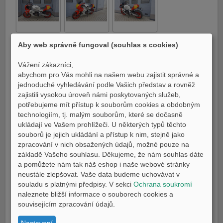
E-shop Pneu
XSR900GP
XSR900GP_1
XSR900GP_2
Aby web správně fungoval (souhlas s cookies)
Vážení zákazníci,
abychom pro Vás mohli na našem webu zajistit správné a
jednoduché vyhledávání podle Vašich představ a rovněž
zajistili vysokou úroveň námi poskytovaných služeb,
XSR900GP_3
XSR900GP_4
XSR900GP_5
potřebujeme mít přístup k souborům cookies a obdobným
technologiím, tj. malým souborům, které se dočasně
ukládají ve Vašem prohlížeči. U některých typů těchto
souborů je jejich ukládání a přístup k nim, stejně jako
zpracování v nich obsažených údajů, možné pouze na
základě Vašeho souhlasu. Děkujeme, že nám souhlas dáte
XSR900GP_6
a pomůžete nám tak náš eshop i naše webové stránky
neustále zlepšovat. Vaše data budeme uchovávat v
souladu s platnými předpisy. V sekci
Ochrana soukromí
Nabízíme k prodeji předváděcí motocykl Yamaha XSR900GP! Motocykl má
naleznete bližší informace o souborech cookies a
najeto cca 4500 km. Doplňky v hodnotě více jak 70tis Kč: kompletní výfukový
souvisejícím zpracování údajů.
systém Akrapovič, sportovní držák registrační značky, tónovaný štít, spodní
kapotáž, chránič nádrže. Aktuálně po roční servisní prohlídce připravený na
Nastavení