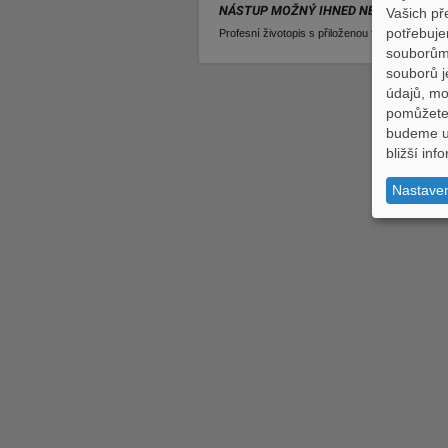
NÁSTUP MOŽNÝ IHNED NEBO DLE DOH
Vašich př
potřebuje
Profesní životopis s přiloženou fotografií zasíle
souborům,
souborů j
údajů, m
pomůžete 
budeme uc
bližší in
Nastave