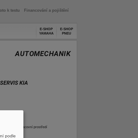
oto k testu
Financování a pojištění
E-SHOP
E-SHOP
YAMAHA
PNEU
AUTOMECHANIK
SERVIS KIA
ý kolektiv a pracovní prostředí
ní podle