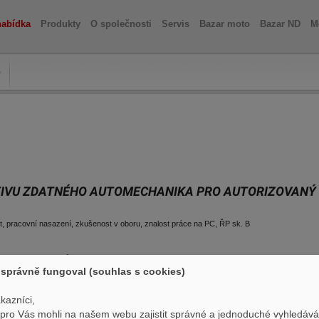
nabídka
Produkty
O společnosti
Servis
Bazar moto
Bazar ND
M
TIVU ZDATNÉHO AUTOMECHANIKA PRO AUTORIZOVANÝ 
st, pracovní nasazení, zkušenost v oboru, znalost práce na PC, ŘP sk. B
dělání, svářečský průkaz, osvědčení na emisní měření, znalost anglického jazyka
správně fungoval (souhlas s cookies)
ející se značky, dobré platové podmínky podmíněné výkonem, zaměstnanecké výhody, příjemn
kazníci,
ro Vás mohli na našem webu zajistit správné a jednoduché vyhledává