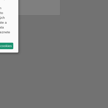
m
to
ných
áte a
ata
eznete
 cookies