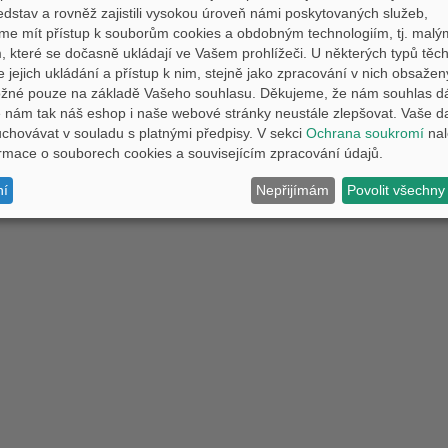
ODY.
edstav a rovněž zajistili vysokou úroveň námi poskytovaných služeb,
me mít přístup k souborům cookies a obdobným technologiím, tj. malý
jte na mail:
vedeni@pemm.cz
 které se dočasně ukládají ve Vašem prohlížeči. U některých typů těch
e jejich ukládání a přístup k nim, stejně jako zpracování v nich obsaže
ožné pouze na základě Vašeho souhlasu. Děkujeme, že nám souhlas d
Copyright © 2011-2026 PEMM Brno
Kontakt
nám tak náš eshop i naše webové stránky neustále zlepšovat. Vaše d
hovávat v souladu s platnými předpisy. V sekci
Ochrana soukromí
nal
formace o souborech cookies a souvisejícím zpracování údajů.
ní
Nepřijímám
Povolit všechny