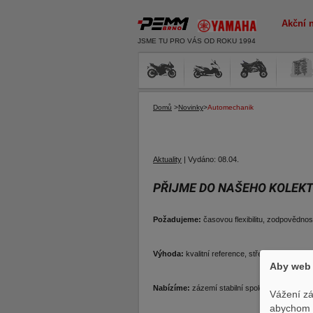
Akční 
JSME TU PRO VÁS OD ROKU 1994
Domů
>
Novinky
>
Automechanik
Aktuality
|
Vydáno:
08.04.
PŘIJME DO NAŠEHO KOLEK
Požadujeme:
časovou flexibilitu, zodpovědno
Výhoda:
kvalitní reference, středoškolské vz
Aby web 
Nabízíme:
zázemí stabilní společnosti rozvíj
Vážení zá
abychom p