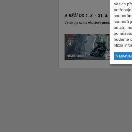
Vašich př
potřebuje
A BĚŽÍ OD 1. 3. - 31. 8. 2020.
souborům,
souborů j
Vztahuje se na všechny prodané, či zákaz
údajů, m
pomůžete 
budeme uc
bližší in
Nastave