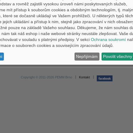
edstav a rovněž zajistili vysokou úroveň námi poskytovaných služeb,
me mít přístup k souborům cookies a obdobným technologiím, tj. malý
 které se dočasně ukládají ve Vašem prohlížeči. U některých typů těch
e jejich ukládání a přístup k nim, stejně jako zpracování v nich obsaže
níkem objednané a zazálohované kusy v tomto období.
ožné pouze na základě Vašeho souhlasu. Děkujeme, že nám souhlas d
nám tak náš eshop i naše webové stránky neustále zlepšovat. Vaše d
hovávat v souladu s platnými předpisy. V sekci
Ochrana soukromí
nal
formace o souborech cookies a souvisejícím zpracování údajů.
ní
Nepřijímám
Povolit všechny
Copyright © 2011-2026 PEMM Brno
Kontakt