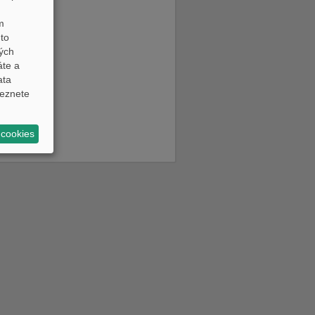
m
to
ných
áte a
ata
eznete
 cookies