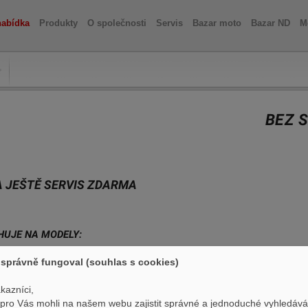
nabídka
Produkty
O společnosti
Servis
Bazar moto
Bazar ND
M
BEZ 
A JEŠTĚ SERVIS ZDARMA
HUJE NA MODELY:
správně fungoval (souhlas s cookies)
kazníci,
NOU ZÁRUKU NA TŘI ROKY, ALE TAKY O 3 SERVISY ZDARMA, A TO UŽ JE 
ro Vás mohli na našem webu zajistit správné a jednoduché vyhledává