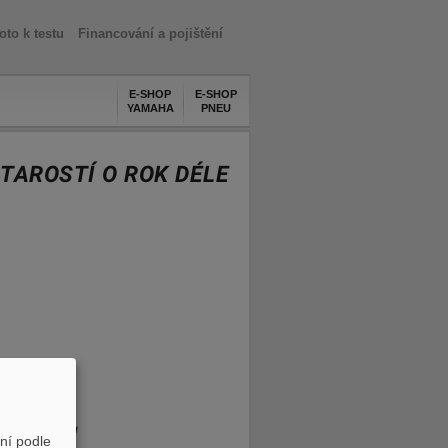
oto k testu
Financování a pojištění
E-SHOP
E-SHOP
YAMAHA
PNEU
STAROSTÍ O ROK DÉLE
VELKÁ BOMBA!
ní podle