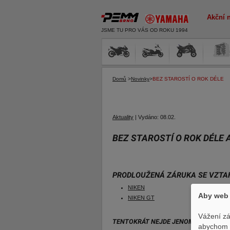
Akční 
JSME TU PRO VÁS OD ROKU 1994
Domů
>
Novinky
>
BEZ STAROSTÍ O ROK DÉLE
Aktuality
|
Vydáno:
08.02.
BEZ STAROSTÍ O ROK DÉLE 
PRODLOUŽENÁ ZÁRUKA SE VZTA
NIKEN
Aby web 
NIKEN GT
Vážení zá
TENTOKRÁT NEJDE JENOM O PRODLOUŽE
abychom p