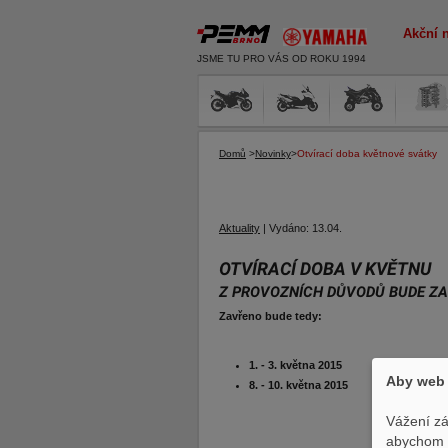
Akční 
JSME TU PRO VÁS OD ROKU 1994
Domů
>
Novinky
>
Otvírací doba květnové svátky
Aktuality
|
Vydáno:
13.04.
OTVÍRACÍ DOBA V KVĚTNU
Z PROVOZNÍCH DŮVODŮ BUDE ZA
Zavřeno bude tedy:
1. - 3. května 2015
Aby web 
8. - 10. května 2015
Vážení zá
abychom p