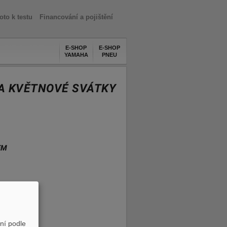
oto k testu
Financování a pojištění
E-SHOP
E-SHOP
YAMAHA
PNEU
BA KVĚTNOVÉ SVÁTKY
EM
ní podle