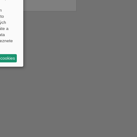
m
to
ných
áte a
ata
eznete
 cookies