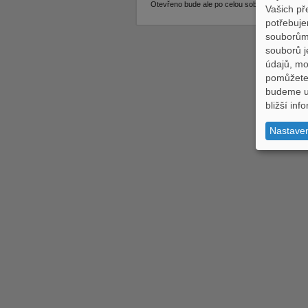
Otevřeno bude ale po celou sobotu 16. květ
Vašich př
potřebuje
souborům,
souborů j
údajů, m
pomůžete 
budeme uc
bližší in
Nastave