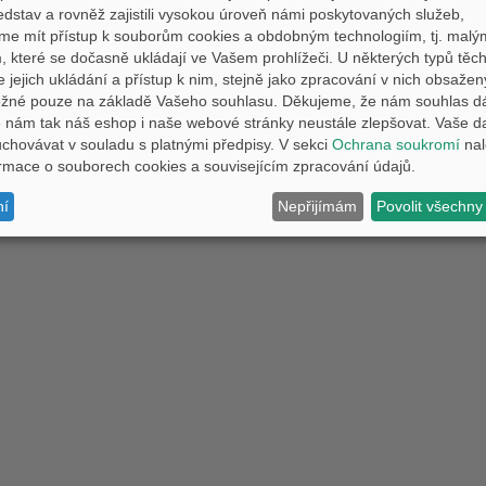
na, kdy bude na prodejně probíhat TESTOVÁNÍ MODELŮ YAMAHA, viz odkaz na našem webu.
edstav a rovněž zajistili vysokou úroveň námi poskytovaných služeb,
me mít přístup k souborům cookies a obdobným technologiím, tj. malý
 které se dočasně ukládají ve Vašem prohlížeči. U některých typů těch
Copyright © 2011-2026 PEMM Brno
Kontakt
e jejich ukládání a přístup k nim, stejně jako zpracování v nich obsaže
ožné pouze na základě Vašeho souhlasu. Děkujeme, že nám souhlas d
nám tak náš eshop i naše webové stránky neustále zlepšovat. Vaše d
hovávat v souladu s platnými předpisy. V sekci
Ochrana soukromí
nal
formace o souborech cookies a souvisejícím zpracování údajů.
ní
Nepřijímám
Povolit všechny