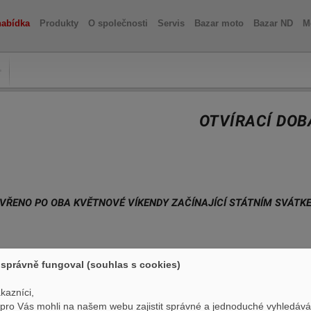
nabídka
Produkty
O společnosti
Servis
Bazar moto
Bazar ND
M
OTVÍRACÍ DO
VŘENO PO OBA KVĚTNOVÉ VÍKENDY ZAČÍNAJÍCÍ STÁTNÍM SVÁTK
správně fungoval (souhlas s cookies)
kazníci,
ro Vás mohli na našem webu zajistit správné a jednoduché vyhledává