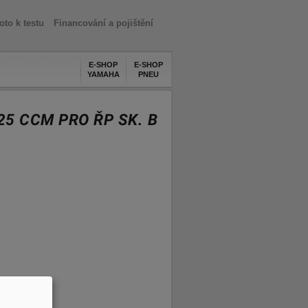
oto k testu
Financování a pojištění
E-SHOP
E-SHOP
YAMAHA
PNEU
25 CCM PRO ŘP SK. B