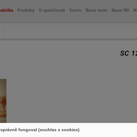
nabídka
Produkty
O společnosti
Servis
Bazar moto
Bazar ND
M
SC 1
správně fungoval (souhlas s cookies)