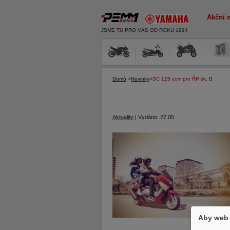
Akční 
JSME TU PRO VÁS OD ROKU 1994
Domů
>
Novinky
>
SC 125 ccm pro ŘP sk. B
Aktuality
|
Vydáno:
27.05.
Aby web 