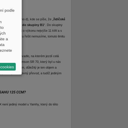
ní podle
graf 81, písmeno d), kde se píše, že „
řidičské
m
del zařazených do skupiny B1
“. Do skupiny
to
íkem nebo bez něj o výkonu nejvýše 11 kW a s
ných
nosti u skútru řešit nemusíme, tomuto limitu
áte a
ata
eznete
niální přibližovadlo, na kterém jezdí celá
unikátní skútr Simson SR 70, který byl u nás
 cookies
 zmást vzhledem, důležitý je ten objem a
 pouze jeden pevný převod, a tudíž jediným
SAHU 125 CCM?
není jediný model u Yamhy, který do této