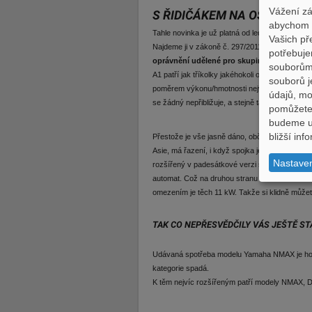
Vážení zá
S ŘIDIČÁKEM NA OSOBÁK
abychom p
Tahle novinka je už platná od ledna 2013.
Vašich př
Najdeme ji v zákoně č. 297/2011 Sb., který ak
potřebuje
oprávnění udělené pro skupinu B opravňuje
souborům,
A1 patří jak tříkolky jakéhokoli objemu, ovšem
souborů j
poměrem výkonu/hmotnosti nejvýše 0,1 kW/kg 
údajů, m
se žádný nepřibližuje, a stejně tak těch 11 kW 
pomůžete 
budeme uc
bližší in
Přestože je vše jasně dáno, občas se člověk za
Asie, má řazení, i když spojka je automatická!
Nastave
rozšířený v padesátkové verzi spolu s motocykl
automat. Což na druhou stranu otevírá cestu 
omezením je těch 11 kW. Takže si klidně můžete
TAK CO NEPŘESVĚDČILY VÁS JEŠTĚ S
Udávaná spotřeba modelu Yamaha NMAX je hodně
kategorie spadá.
K těm nejvíc rozšířeným patří modely NMAX, 