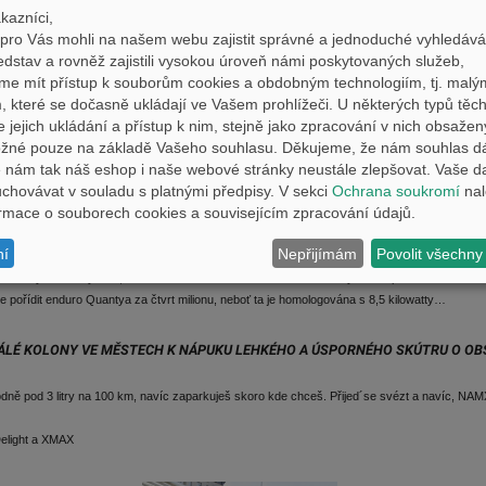
kazníci,
ro Vás mohli na našem webu zajistit správné a jednoduché vyhledává
edstav a rovněž zajistili vysokou úroveň námi poskytovaných služeb,
tualizuje náš starý známý zákon č. 361/2000 Sb. o provozu na pozemních komunikacích, para
me mít přístup k souborům cookies a obdobným technologiím, tj. malý
 také k řízení vozidel zařazených do skupiny A1 s automatickou převodovkou a vozi
 které se dočasně ukládají ve Vašem prohlížeči. U některých typů těch
 s výkonem maximálně 15 kW, tak, a to je nejdůležitější, „lehké motocykly s postranním voz
e jejich ukládání a přístup k nim, stejně jako zpracování v nich obsaže
a se zdvihovým objemem spalovacího motoru nepřevyšujícím 125 cm3“. Poměr výkonu a hmot
ožné pouze na základě Vašeho souhlasu. Děkujeme, že nám souhlas d
má snad akorát Kymco Downtown. Čili jakákoli stopětadvacítka skútr je váš stroj!
nám tak náš eshop i naše webové stránky neustále zlepšovat. Vaše d
hovávat v souladu s platnými předpisy. V sekci
Ochrana soukromí
nal
formace o souborech cookies a souvisejícím zpracování údajů.
pomene a užuž by koupil něco špatně. Třeba taková Honda Wave a její klony – pozor, tohle ge
 Stejně tak některé skútry, jako třeba Vespa PX, a pokud by se vám náhodou podařilo sehnat 
ní
Nepřijímám
Povolit všechny
y Enduro a Elektronik, máte také smolíka, neboť i zde se normálně řadí. Prostě se nenechte
elektrickým motocyklům, neboť snad až na americké Brammo žádný z nich převodovku nemá,
 pořídit enduro Quantya za čtvrt milionu, neboť ta je homologována s 8,5 kilowatty…
TÁLÉ KOLONY VE MĚSTECH K NÁPUKU LEHKÉHO A ÚSPORNÉHO SKÚTRU O OB
 pod 3 litry na 100 km, navíc zaparkuješ skoro kde chceš. Přijed´se svézt a navíc, NAMX 
Delight a XMAX