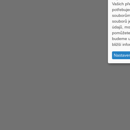
Vašich př
potřebuje
souborům,
souborů j
údajů, m
pomůžete 
budeme uc
bližší in
Nastave