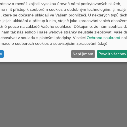
edstav a rovněž zajistili vysokou úroveň námi poskytovaných služeb,
Copyright © 2011-2026 PEMM Brno
Kontakt
me mít přístup k souborům cookies a obdobným technologiím, tj. malý
 které se dočasně ukládají ve Vašem prohlížeči. U některých typů těch
e jejich ukládání a přístup k nim, stejně jako zpracování v nich obsaže
ožné pouze na základě Vašeho souhlasu. Děkujeme, že nám souhlas d
nám tak náš eshop i naše webové stránky neustále zlepšovat. Vaše d
hovávat v souladu s platnými předpisy. V sekci
Ochrana soukromí
nal
formace o souborech cookies a souvisejícím zpracování údajů.
ní
Nepřijímám
Povolit všechny