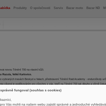
nabídka
Produkty
O společnosti
Servis
Bazar moto
Bazar ND
M
vat novou Ténéré 700 na vlastní kůži.
lu Razula, Velké Karlovice.
y po vybraných trasách Beskyd a Valach, představení Ténéré Raid Academy - enduroškoly ur
 víkend je poděkováním pro všechny z vás, kteří na Ténéré 700 tak dlouho a věrně čekali. T
správně fungoval (souhlas s cookies)
kazníci,
ro Vás mohli na našem webu zajistit správné a jednoduché vyhledává