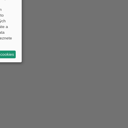
m
to
ných
áte a
ata
eznete
 cookies