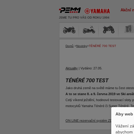
Akční 
JSME TU PRO VÁS OD ROKU 1994
Domů
>
Novinky
>
TÉNÉRÉ 700 TEST
Aktuality
|
Vydáno:
27.05.
TÉNÉRÉ 700 TEST
Jako druhá země na světě máme tu čest otesto
A to se stane 8. a 9. června 2019 ve Ski areá
Celý víkend ježdění, hodinové testovací slot
motocyklů Yamaha Ténéré či Super Ténéré. Tento
Aby web 
ON LINE rezervační systém ZDE
Vážení zá
abychom p