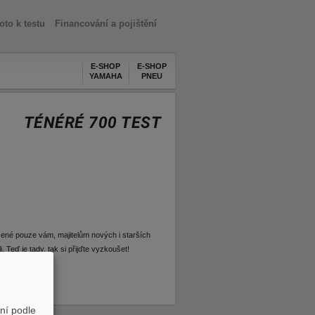
oto k testu
Financování a pojištění
E-SHOP
E-SHOP
YAMAHA
PNEU
TÉNÉRÉ 700 TEST
čené pouze vám, majitelům nových i starších
eď je tady, tak si přijďte vyzkoušet!
ní podle