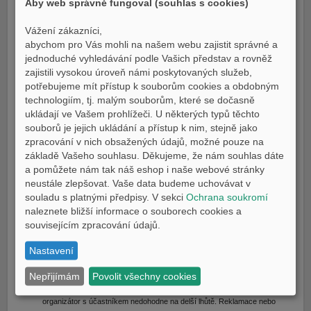
Aby web správně fungoval (souhlas s cookies)
hodnotě 327,- Kč s DPH (kat. číslo YMD650490022), dle výběru
účastníka.
Vážení zákazníci,
Akci nelze kombinovat s jinou akcí nebo slevou.
abychom pro Vás mohli na našem webu zajistit správné a
Akce se nevztahuje na lodní maziva Yamalube.
jednoduché vyhledávání podle Vašich představ a rovněž
Účastníci akce nemají nárok na výplatu hotovostního ekvivalentu slevy,
zajistili vysokou úroveň námi poskytovaných služeb,
ani nárok na náhradu nebo výplatu slevy v jakékoliv jiné podobě nebo na
potřebujeme mít přístup k souborům cookies a obdobným
výměnu slevy za jakékoli jiné zboží nebo služby.
technologiím, tj. malým souborům, které se dočasně
ukládají ve Vašem prohlížeči. U některých typů těchto
IV. ZÁVĚREČNÁ USTANOVENÍ
souborů je jejich ukládání a přístup k nim, stejně jako
Právo podat reklamaci nebo stížnost týkající se akce má každý účastník
zpracování v nich obsažených údajů, možné pouze na
akce. Reklamaci nebo stížnost je třeba zaslat písemně poštou
základě Vašeho souhlasu. Děkujeme, že nám souhlas dáte
organizátorovi: Yamaha Motor Europe N.V., odštěpný závod Česká
a pomůžete nám tak náš eshop i naše webové stránky
republika, Vězeňská 859/9, 110 00 Praha 1, s anotací: „Volte kvalitu
neustále zlepšovat. Vaše data budeme uchovávat v
Yamalube“. Reklamace nebo stížnost musí obsahovat přesné osobní
souladu s platnými předpisy. V sekci
Ochrana soukromí
údaje účastníka (jméno, příjmení, adresa a poštovní směrovací číslo),
naleznete bližší informace o souborech cookies a
důvod reklamace, obsah reklamace účastníka a popis dalších okolností
souvisejícím zpracování údajů.
potřebných k vyřízení reklamace. Organizátor rozhodne o reklamaci
ihned, ve složitých případech do tří pracovních dnů, do této lhůty se
Nastavení
nezapočítává doba přiměřená podle druhu výrobku či služby potřebná k
odbornému posouzení vady. Reklamace nebo stížnost bude vyřízena
Nepřijímám
Povolit všechny cookies
bez zbytečného odkladu, nejpozději do 30 dnů od jejího přijetí, pokud se
organizátor s účastníkem nedohodne na delší lhůtě. Reklamace nebo