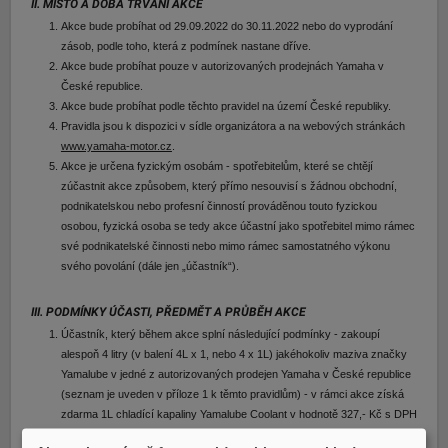
II. MÍSTO A DOBA TRVÁNÍ AKCE
E-shop Pneu
Akce bude probíhat od 29.09.2022 do 30.11.2022 nebo do vyprodání
zásob, podle toho, která z podmínek nastane dříve.
Akce bude probíhat pouze v autorizovaných prodejnách Yamaha v
České republice.
Akce bude probíhat podle těchto pravidel na území České republiky.
Pravidla jsou k dispozici v sídle organizátora a na webových stránkách
www.yamaha-motor.cz
.
Akce je určena fyzickým osobám - spotřebitelům, které se chtějí
zúčastnit akce způsobem, který přímo nesouvisí s žádnou obchodní,
podnikatelskou nebo profesní činností prováděnou touto fyzickou
osobou, fyzická osoba se tedy akce účastní jako spotřebitel mimo rámec
své podnikatelské činnosti nebo mimo rámec samostatného výkonu
svého povolání (dále jen „účastník“).
III. PODMÍNKY ÚČASTI, PŘEDMĚT A PRŮBĚH AKCE
Účastník, který během akce splní následující podmínky - zakoupí
alespoň 4 litry (v balení 4L x 1, nebo 4 x 1L) jakéhokoliv maziva značky
Yamalube v jedné z autorizovaných prodejen Yamaha v České republice
(seznam je uveden v příloze 1 k těmto pravidlům) - v rámci akce získá
zdarma 1L chladící kapaliny Yamalube Coolant v hodnotě 327,- Kč s DPH
(kat. číslo YMD650490085), nebo čistící gel Yamalube Pro-active v