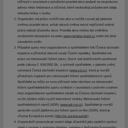
stížnosti v souvislosti s porušením pravidel akce podané na nesprávnou
adresu nebo reklamace a stížnosti, které neobsahují požadované údaje,
nebudou brány v úvahu.
Organizátor má právo rozšířit tuto akci a rozšířit rozsah její platnosti
změnou pravidel akce, avšak taková změna nesmí nepříznivě ovlivnit
práva nabytá účastníky akce. Pravidla akce mohou být změněna
oznámením dostupným na webu
www.yamaha-motor.cz
sedm dní před
zavedením změn.
Případné spory mezi organizátorem a spotřebitelem řeší Česká obchodní
inspekce a příslušné obecné soudy České republiky. Spotřebitel má
právo na mimosoudní řešení sporu. Dozor nad dodržováním povinností
podle zákona č. 634/1992 Sb., o ochraně spotřebitele, v platném znění,
vykonává Česká obchodní inspekce (
www.coi.cz
), která je rovněž
příslušným orgánem pro mimosoudní řešení spotřebitelských sporů.
Spotřebitel se může se svou stížností nebo návrhem na mimosoudní
řešení spotřebitelského sporu vzniklým v souvislosti s právním vztahem
mezi organizátorem spotřebitelem obrátit na Českou obchodní inspekci,
za tím účelem může využít internetové stránky Mimosoudní řešení
spotřebitelských sporů (ADR) (
www.adr.coi.cz
). Spotřebitel je rovněž
oprávněn využít platformu pro řešení sporů on-line (ODR), která je
zřízena Evropskou komisí (
http://ec.europa.eu/odr
).
Organizátoři zpracovávají osobní údaje účastníků jako společní správci
údajů v souladu s právními předpisy, zejména s Nařízením Evropského