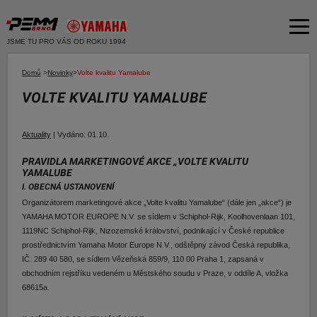
JSME TU PRO VÁS OD ROKU 1994
Akční nabídka
Domů
>
Novinky
>
Volte kvalitu Yamalube
VOLTE KVALITU YAMALUBE
Produkty
Dvě kola
O společnosti
Aktuality
|
Vydáno:
01.10.
Motocykly
Servis
PRAVIDLA MARKETINGOVÉ AKCE „VOLTE KVALITU
Skútry
YAMALUBE
Bazar moto
Čtyři kola
I. OBECNÁ USTANOVENÍ
Čtyřkolky
Organizátorem marketingové akce „Volte kvalitu Yamalube“ (dále jen „akce“) je
Bazar ND
YAMAHA MOTOR EUROPE N.V. se sídlem v Schiphol-Rijk, Koolhovenlaan 101,
E-SHOP YAMAHA
1119NC Schiphol-Rijk, Nizozemské království, podnikající v České republice
Moto k testu
prostřednictvím Yamaha Motor Europe N.V., odštěpný závod Česká republika,
E-SHOP PNEU
IČ: 289 40 580, se sídlem Vězeňská 859/9, 110 00 Praha 1, zapsaná v
Financování a pojištění
obchodním rejstříku vedeném u Městského soudu v Praze, v oddíle A, vložka
68615a.
E-shop Yamaha