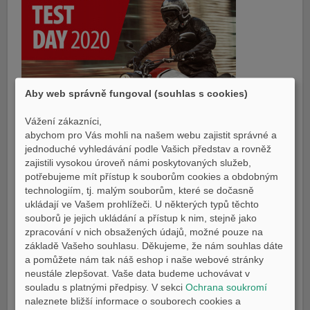
E-shop Pneu
Aby web správně fungoval (souhlas s cookies)
Vážení zákazníci,
abychom pro Vás mohli na našem webu zajistit správné a
jednoduché vyhledávání podle Vašich představ a rovněž
zajistili vysokou úroveň námi poskytovaných služeb,
potřebujeme mít přístup k souborům cookies a obdobným
technologiím, tj. malým souborům, které se dočasně
ukládají ve Vašem prohlížeči. U některých typů těchto
souborů je jejich ukládání a přístup k nim, stejně jako
zpracování v nich obsažených údajů, možné pouze na
Máme pro
základě Vašeho souhlasu. Děkujeme, že nám souhlas dáte
Vás připravené tyto stroje:
a pomůžete nám tak náš eshop i naše webové stránky
neustále zlepšovat. Vaše data budeme uchovávat v
MT125 - novinka 2020
souladu s platnými předpisy. V sekci
Ochrana soukromí
MT03 - novinka 2020
naleznete bližší informace o souborech cookies a
MT07