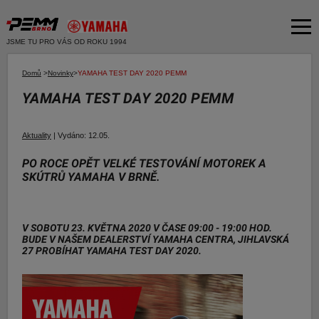
JSME TU PRO VÁS OD ROKU 1994
Akční nabídka
Domů
>
Novinky
>
YAMAHA TEST DAY 2020 PEMM
YAMAHA TEST DAY 2020 PEMM
Produkty
Dvě kola
O společnosti
Aktuality
|
Vydáno:
12.05.
Motocykly
Servis
PO ROCE OPĚT VELKÉ TESTOVÁNÍ MOTOREK A
Skútry
SKÚTRŮ YAMAHA V BRNĚ.
Bazar moto
Čtyři kola
Čtyřkolky
Bazar ND
V SOBOTU 23. KVĚTNA 2020 V ČASE 09:00 - 19:00 HOD.
E-SHOP YAMAHA
BUDE V NAŠEM DEALERSTVÍ YAMAHA CENTRA, JIHLAVSKÁ
Moto k testu
27 PROBÍHAT YAMAHA TEST DAY 2020.
E-SHOP PNEU
Financování a pojištění
E-shop Yamaha