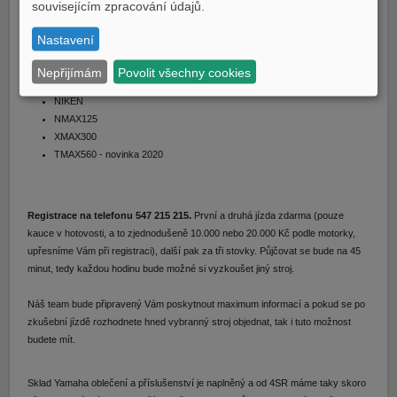
souvisejícím zpracování údajů.
MT09
MT10 SP
Nastavení
TRACER900GT
XSR900
Nepřijímám
Povolit všechny cookies
TÉNÉRÉ700
NIKEN
NMAX125
XMAX300
TMAX560 - novinka 2020
Registrace na telefonu 547 215 215.
První a druhá jízda zdarma (pouze
kauce v hotovosti, a to zjednodušeně 10.000 nebo 20.000 Kč podle motorky,
upřesníme Vám při registraci), další pak za tři stovky. Půjčovat se bude na 45
minut, tedy každou hodinu bude možné si vyzkoušet jiný stroj.
Náš team bude připravený Vám poskytnout maximum informací a pokud se po
zkušební jízdě rozhodnete hned vybranný stroj objednat, tak i tuto možnost
budete mít.
Sklad Yamaha oblečení a příslušenství je naplněný a od 4SR máme taky skoro