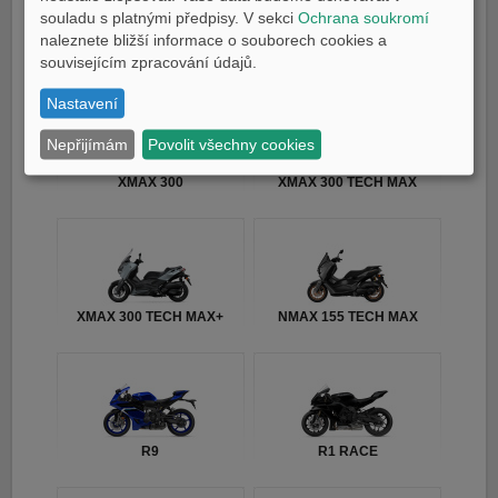
souladu s platnými předpisy. V sekci
Ochrana soukromí
naleznete bližší informace o souborech cookies a
TMAX TECH MAX
TMAX 25th Anniversary
souvisejícím zpracování údajů.
Nastavení
Nepřijímám
Povolit všechny cookies
XMAX 300
XMAX 300 TECH MAX
XMAX 300 TECH MAX+
NMAX 155 TECH MAX
R9
R1 RACE