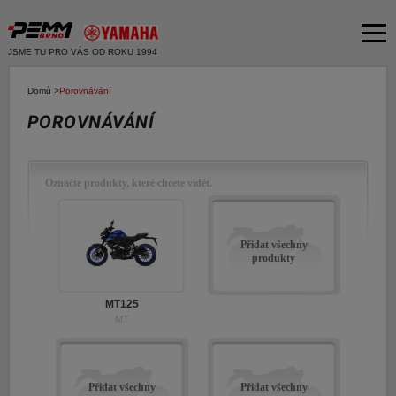
JSME TU PRO VÁS OD ROKU 1994
Akční nabídka
Domů
>
Porovnávání
POROVNÁVÁNÍ
Produkty
Dvě kola
O společnosti
Motocykly
Označte produkty, které chcete vidět.
Servis
Skútry
Bazar moto
Čtyři kola
Přidat všechny
Čtyřkolky
produkty
Bazar ND
E-SHOP YAMAHA
Moto k testu
MT125
E-SHOP PNEU
MT
Financování a pojištění
E-shop Yamaha
Přidat všechny
Přidat všechny