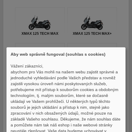
XMAX 125 TECH MAX
XMAX 125 TECH MAX+
Aby web správně fungoval (souhlas s cookies)
Vážení zákazníci,
MT07 / MT07 Y-AMT
YZ250F MONSTER
abychom pro Vás mohli na našem webu zajistit správné a
EDITION 2023
jednoduché vyhledávání podle Vašich představ a rovněž
zajistili vysokou úroveň námi poskytovaných služeb,
potřebujeme mít přístup k souborům cookies a obdobným
technologiím, tj. malým souborům, které se dočasně
ukládají ve Vašem prohlížeči. U některých typů těchto
souborů je jejich ukládání a přístup k nim, stejně jako
Tricity 300
TMAX
zpracování v nich obsažených údajů, možné pouze na
základě Vašeho souhlasu. Děkujeme, že nám souhlas dáte
a pomůžete nám tak náš eshop i naše webové stránky
neustále zlepšovat. Vaše data budeme uchovávat v