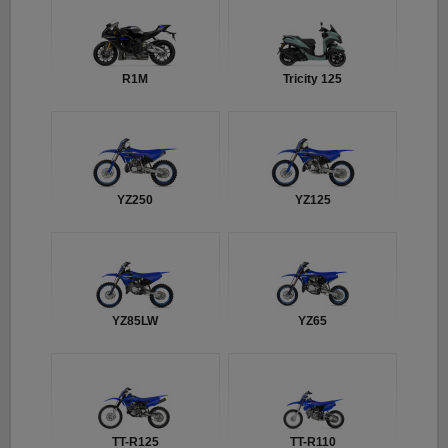
R1M
Tricity 125
YZ250
YZ125
YZ85LW
YZ65
TT-R125
TT-R110