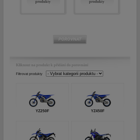
produkty
produkty
E-shop Pneu
POROVNAT
Kliknout na produkt k přidání do porovnání
Filtrovat produkty
YZ250F
YZ450F