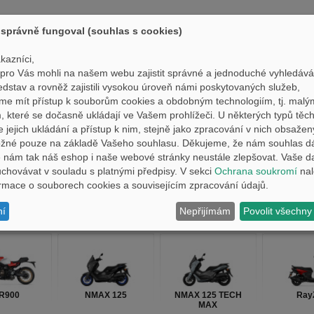
správně fungoval (souhlas s cookies)
nání
Filtrovat prod
kazníci,
ro Vás mohli na našem webu zajistit správné a jednoduché vyhledává
edstav a rovněž zajistili vysokou úroveň námi poskytovaných služeb,
me mít přístup k souborům cookies a obdobným technologiím, tj. malý
 které se dočasně ukládají ve Vašem prohlížeči. U některých typů těch
450F
WR125R
Ténéré 700 / Ténéré
Ténéré 7
700 LOW
e jejich ukládání a přístup k nim, stejně jako zpracování v nich obsaže
ožné pouze na základě Vašeho souhlasu. Děkujeme, že nám souhlas d
nám tak náš eshop i naše webové stránky neustále zlepšovat. Vaše d
hovávat v souladu s platnými předpisy. V sekci
Ochrana soukromí
nal
formace o souborech cookies a souvisejícím zpracování údajů.
ní
Nepřijímám
Povolit všechny
MT09 Y-AMT
MT09 SP
WR450F
R1 G
R900
NMAX 125
NMAX 125 TECH
Ray
MAX