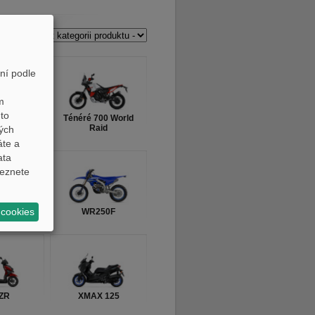
ukty
ní podle
m
to
00 Rally
Ténéré 700 World
Raid
ných
áte a
ata
eznete
 cookies
YTR
WR250F
ZR
XMAX 125