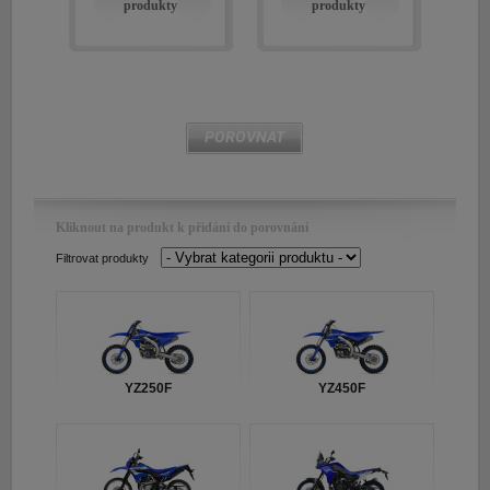
produkty
produkty
E-shop Pneu
POROVNAT
Kliknout na produkt k přidání do porovnání
Filtrovat produkty
YZ250F
YZ450F