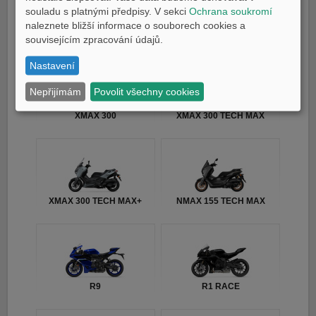
souladu s platnými předpisy. V sekci
Ochrana soukromí
naleznete bližší informace o souborech cookies a
TMAX TECH MAX
TMAX 25th Anniversary
souvisejícím zpracování údajů.
Nastavení
Nepřijímám
Povolit všechny cookies
XMAX 300
XMAX 300 TECH MAX
XMAX 300 TECH MAX+
NMAX 155 TECH MAX
R9
R1 RACE