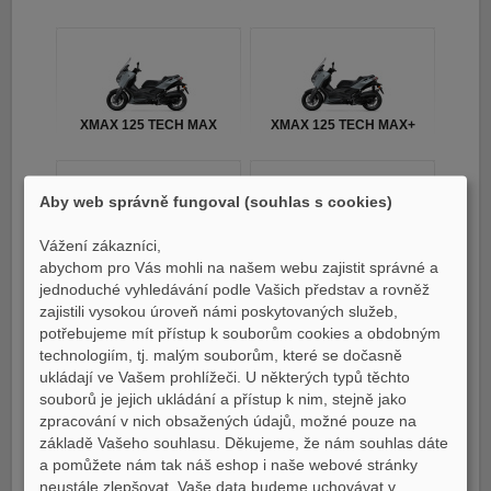
XMAX 125 TECH MAX
XMAX 125 TECH MAX+
Aby web správně fungoval (souhlas s cookies)
Vážení zákazníci,
MT07 / MT07 Y-AMT
YZ250F MONSTER
abychom pro Vás mohli na našem webu zajistit správné a
EDITION 2023
jednoduché vyhledávání podle Vašich představ a rovněž
zajistili vysokou úroveň námi poskytovaných služeb,
potřebujeme mít přístup k souborům cookies a obdobným
technologiím, tj. malým souborům, které se dočasně
ukládají ve Vašem prohlížeči. U některých typů těchto
souborů je jejich ukládání a přístup k nim, stejně jako
Tricity 300
TMAX
zpracování v nich obsažených údajů, možné pouze na
základě Vašeho souhlasu. Děkujeme, že nám souhlas dáte
a pomůžete nám tak náš eshop i naše webové stránky
neustále zlepšovat. Vaše data budeme uchovávat v