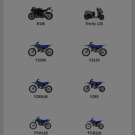
R1M
Tricity 125
YZ250
YZ125
YZ85LW
YZ65
TT-R125
TT-R110