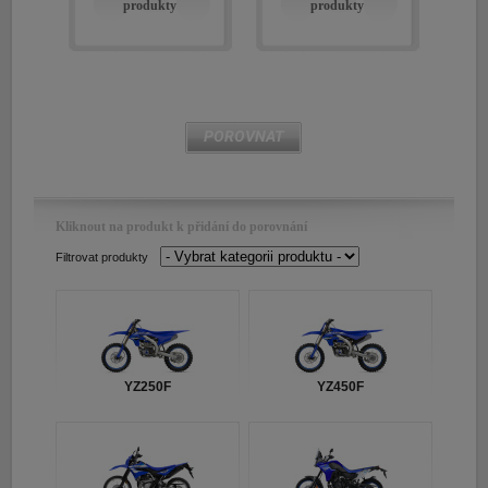
produkty
produkty
E-shop Pneu
POROVNAT
Kliknout na produkt k přidání do porovnání
Filtrovat produkty
YZ250F
YZ450F