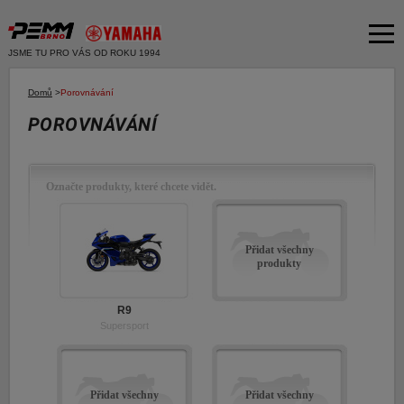
JSME TU PRO VÁS OD ROKU 1994
Akční nabídka
Domů
>
Porovnávání
POROVNÁVÁNÍ
Produkty
Dvě kola
O společnosti
Motocykly
Označte produkty, které chcete vidět.
Servis
Skútry
Bazar moto
Čtyři kola
Přidat všechny
Čtyřkolky
produkty
Bazar ND
E-SHOP YAMAHA
Moto k testu
R9
E-SHOP PNEU
Supersport
Financování a pojištění
E-shop Yamaha
Přidat všechny
Přidat všechny