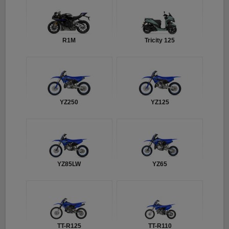
R1M
Tricity 125
YZ250
YZ125
YZ85LW
YZ65
TT-R125
TT-R110