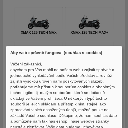
XMAX 125 TECH MAX
XMAX 125 TECH MAX+
Aby web správně fungoval (souhlas s cookies)
Vážení zákazníci,
MT07 / MT07 Y-AMT
YZ250F MONSTER
abychom pro Vás mohli na našem webu zajistit správné a
EDITION 2023
jednoduché vyhledávání podle Vašich představ a rovněž
zajistili vysokou úroveň námi poskytovaných služeb,
potřebujeme mít přístup k souborům cookies a obdobným
technologiím, tj. malým souborům, které se dočasně
ukládají ve Vašem prohlížeči. U některých typů těchto
souborů je jejich ukládání a přístup k nim, stejně jako
Tricity 300
TMAX
zpracování v nich obsažených údajů, možné pouze na
základě Vašeho souhlasu. Děkujeme, že nám souhlas dáte
a pomůžete nám tak náš eshop i naše webové stránky
neustále zlepšovat. Vaše data budeme uchovávat v