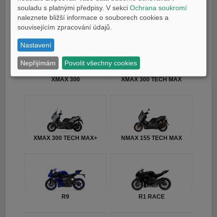
souladu s platnými předpisy. V sekci
Ochrana soukromí
naleznete bližší informace o souborech cookies a
TMAX TECH MAX
TMAX 25th Anniversary
souvisejícím zpracování údajů.
Nastavení
Nepřijímám
Povolit všechny cookies
XMAX 300
XMAX 300 TECH MAX
XMAX 300 TECH MAX+
NMAX 155 TECH MAX
R9
R1 RACE