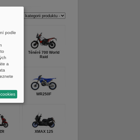
ukty
ní podle
m
to
00 Rally
Ténéré 700 World
Raid
ných
áte a
ata
eznete
 cookies
YTR
WR250F
ZR
XMAX 125