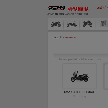
Akční 
JSME TU PRO VÁS OD ROKU 1994
Domů
>
Porovnávání
Označte produkty, které chcete vidět.
XMAX 300 TECH MAX+
Maxi skútry