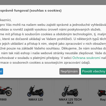
správně fungoval (souhlas s cookies)
nání
Filtrovat prod
kazníci,
ro Vás mohli na našem webu zajistit správné a jednoduché vyhledává
edstav a rovněž zajistili vysokou úroveň námi poskytovaných služeb,
me mít přístup k souborům cookies a obdobným technologiím, tj. malý
 které se dočasně ukládají ve Vašem prohlížeči. U některých typů těch
450F
WR125R
Ténéré 700 / Ténéré
Ténéré 7
700 LOW
e jejich ukládání a přístup k nim, stejně jako zpracování v nich obsaže
ožné pouze na základě Vašeho souhlasu. Děkujeme, že nám souhlas d
nám tak náš eshop i naše webové stránky neustále zlepšovat. Vaše d
hovávat v souladu s platnými předpisy. V sekci
Ochrana soukromí
nal
formace o souborech cookies a souvisejícím zpracování údajů.
ní
Nepřijímám
Povolit všechny
MT09 Y-AMT
MT09 SP
WR450F
R1 G
R900
NMAX 125
NMAX 125 TECH
Ray
MAX