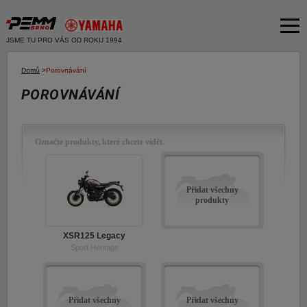
JSME TU PRO VÁS OD ROKU 1994
Akční nabídka
Domů
>
Porovnávání
POROVNÁVÁNÍ
Produkty
Dvě kola
O společnosti
Motocykly
Označte produkty, které chcete vidět.
Servis
Skútry
Bazar moto
Čtyři kola
Přidat všechny
Čtyřkolky
produkty
Bazar ND
E-SHOP YAMAHA
Moto k testu
XSR125 Legacy
E-SHOP PNEU
Sport Heritage
Financování a pojištění
E-shop Yamaha
Přidat všechny
Přidat všechny