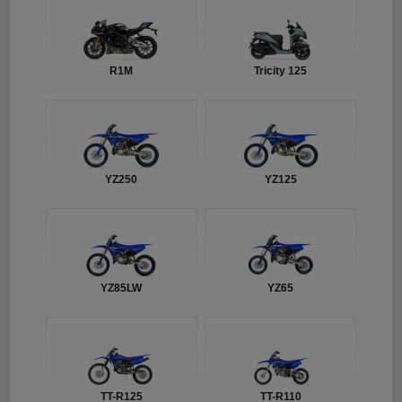
R1M
Tricity 125
YZ250
YZ125
YZ85LW
YZ65
TT-R125
TT-R110