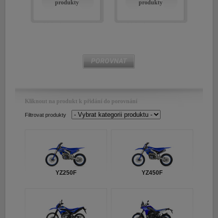
produkty
produkty
E-shop Pneu
POROVNAT
Kliknout na produkt k přidání do porovnání
Filtrovat produkty
YZ250F
YZ450F