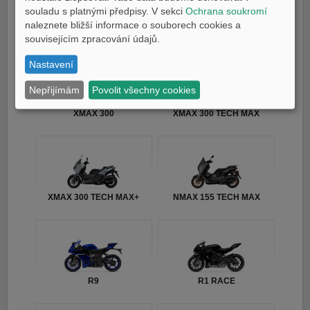
souladu s platnými předpisy. V sekci
Ochrana soukromí
naleznete bližší informace o souborech cookies a
TMAX TECH MAX
TMAX 25th Anniversary
souvisejícím zpracování údajů.
Nastavení
Nepřijímám
Povolit všechny cookies
XMAX 300
XMAX 300 TECH MAX
XMAX 300 TECH MAX+
NMAX 155 TECH MAX
R9
R1 RACE