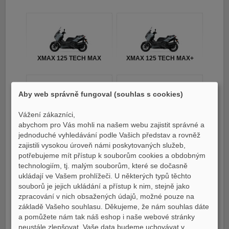
XMAX 125 TECH MAX
XMAX 125 TECH MAX+
Aby web správně fungoval (souhlas s cookies)
Vážení zákazníci,
MT07 / MT07 Y-AMT
YZ250F MONSTER
abychom pro Vás mohli na našem webu zajistit správné a
EDITION 2023
jednoduché vyhledávání podle Vašich představ a rovněž
zajistili vysokou úroveň námi poskytovaných služeb,
potřebujeme mít přístup k souborům cookies a obdobným
technologiím, tj. malým souborům, které se dočasně
ukládají ve Vašem prohlížeči. U některých typů těchto
souborů je jejich ukládání a přístup k nim, stejně jako
Tricity 300
TMAX
zpracování v nich obsažených údajů, možné pouze na
základě Vašeho souhlasu. Děkujeme, že nám souhlas dáte
a pomůžete nám tak náš eshop i naše webové stránky
neustále zlepšovat. Vaše data budeme uchovávat v