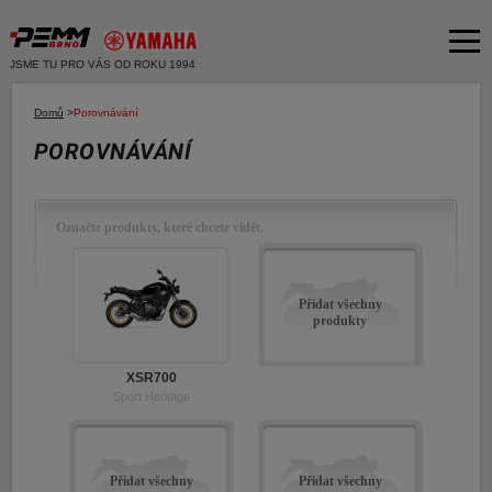
JSME TU PRO VÁS OD ROKU 1994
Akční nabídka
Domů
>
Porovnávání
POROVNÁVÁNÍ
Produkty
Dvě kola
O společnosti
Motocykly
Označte produkty, které chcete vidět.
Servis
Skútry
Bazar moto
Čtyři kola
Přidat všechny
Čtyřkolky
produkty
Bazar ND
E-SHOP YAMAHA
Moto k testu
XSR700
E-SHOP PNEU
Sport Heritage
Financování a pojištění
E-shop Yamaha
Přidat všechny
Přidat všechny