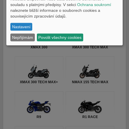
souladu s platnými předpisy. V sekci
Ochrana soukromí
naleznete bližší informace o souborech cookies a
TMAX TECH MAX
TMAX 25th Anniversary
souvisejícím zpracování údajů.
Nastavení
Nepřijímám
Povolit všechny cookies
XMAX 300
XMAX 300 TECH MAX
XMAX 300 TECH MAX+
NMAX 155 TECH MAX
R9
R1 RACE