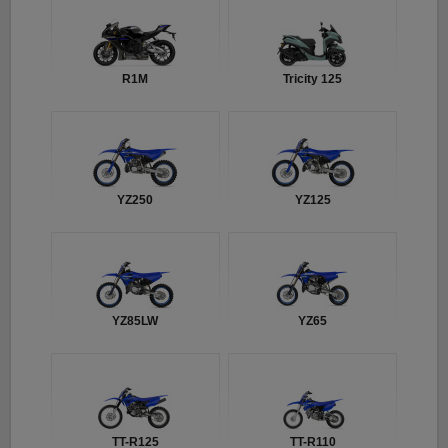
R1M
Tricity 125
YZ250
YZ125
YZ85LW
YZ65
TT-R125
TT-R110