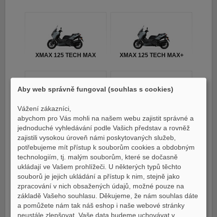
XMAX 125 TECH MAX
XMAX 125 TECH MAX+
Aby web správně fungoval (souhlas s cookies)
Vážení zákazníci,
MT07 / MT07 Y-AMT
YZ250F MONSTER
abychom pro Vás mohli na našem webu zajistit správné a
EDITION 2023
jednoduché vyhledávání podle Vašich představ a rovněž
zajistili vysokou úroveň námi poskytovaných služeb,
potřebujeme mít přístup k souborům cookies a obdobným
technologiím, tj. malým souborům, které se dočasně
ukládají ve Vašem prohlížeči. U některých typů těchto
souborů je jejich ukládání a přístup k nim, stejně jako
Tricity 300
TMAX
zpracování v nich obsažených údajů, možné pouze na
základě Vašeho souhlasu. Děkujeme, že nám souhlas dáte
a pomůžete nám tak náš eshop i naše webové stránky
neustále zlepšovat. Vaše data budeme uchovávat v