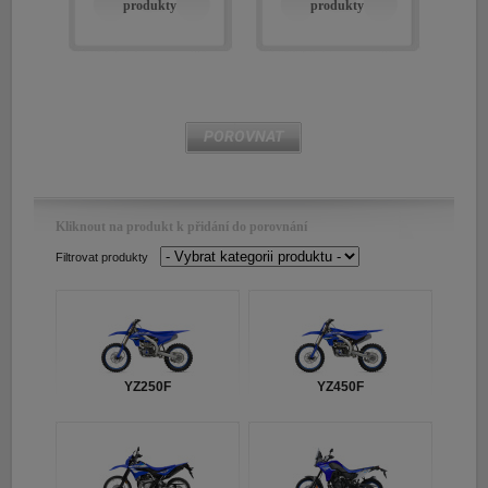
produkty
produkty
E-shop Pneu
POROVNAT
Kliknout na produkt k přidání do porovnání
Filtrovat produkty
YZ250F
YZ450F