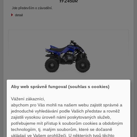
YFZ450R
Jde především o závodění.
detail
YFM110R
Aby web správně fungoval (souhlas s cookies)
Čerstvá inspirace pro novou generaci závodníků.
SKLADEM
Vážení zákazníci,
detail
abychom pro Vás mohli na našem webu zajistit správné a
jednoduché vyhledávání podle Vašich představ a rovněž
zajistili vysokou úroveň námi poskytovaných služeb,
potřebujeme mít přístup k souborům cookies a obdobným
technologiím, tj. malým souborům, které se dočasně
ukládají ve Vašem prohlížeči. U některých typů těchto