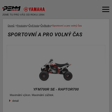
JSME TU PRO VÁS OD ROKU 1994
Akční nabídka
Domů
>
Produkty
>
Čtyři kola
>
Čtyřkolky
>
Sportovní a pro volný čas
SPORTOVNÍ A PRO VOLNÝ ČAS
Produkty
Dvě kola
O společnosti
Motocykly
Servis
Skútry
Bazar moto
Čtyři kola
Čtyřkolky
Bazar ND
E-SHOP YAMAHA
Moto k testu
E-SHOP PNEU
YFM700R SE - RAPTOR700
Financování a pojištění
Maximální výkon. Maximální zážitek.
detail
E-shop Yamaha