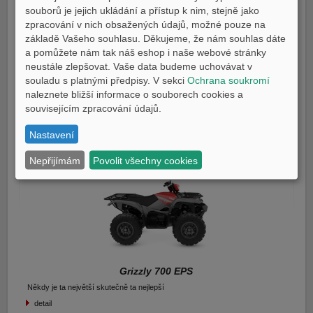
souborů je jejich ukládání a přístup k nim, stejně jako
zpracování v nich obsažených údajů, možné pouze na
základě Vašeho souhlasu. Děkujeme, že nám souhlas dáte
a pomůžete nám tak náš eshop i naše webové stránky
neustále zlepšovat. Vaše data budeme uchovávat v
souladu s platnými předpisy. V sekci
Ochrana soukromí
YFZ50
naleznete bližší informace o souborech cookies a
Stroj pro začínající jezdce
souvisejícím zpracování údajů.
detail
Nastavení
Nepřijímám
Povolit všechny cookies
Grizzly 700 EPS
Někdy je ta největší skutečně ta nejlepší
detail