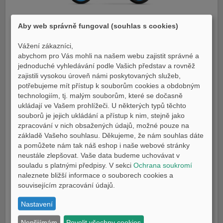
MT07 / MT07 Y-AMT
Aby web správně fungoval (souhlas s cookies)
Úsvit nové temnoty
SKLADEM
Vážení zákazníci,
detail
abychom pro Vás mohli na našem webu zajistit správné a
jednoduché vyhledávání podle Vašich představ a rovněž
zajistili vysokou úroveň námi poskytovaných služeb,
potřebujeme mít přístup k souborům cookies a obdobným
technologiím, tj. malým souborům, které se dočasně
ukládají ve Vašem prohlížeči. U některých typů těchto
souborů je jejich ukládání a přístup k nim, stejně jako
zpracování v nich obsažených údajů, možné pouze na
základě Vašeho souhlasu. Děkujeme, že nám souhlas dáte
a pomůžete nám tak náš eshop i naše webové stránky
neustále zlepšovat. Vaše data budeme uchovávat v
souladu s platnými předpisy. V sekci
Ochrana soukromí
MT03
naleznete bližší informace o souborech cookies a
Staňte se součástí temnoty
souvisejícím zpracování údajů.
SKLADEM
detail
Nastavení
Nepřijímám
Povolit všechny cookies