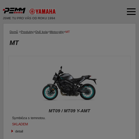
JSME TU PRO VÁS OD ROKU 1994
Akční nabídka
Domů
>
Produkty
>
Dvě kola
>
Motocykly
>
MT
MT
Produkty
Dvě kola
O společnosti
Motocykly
Servis
Skútry
Bazar moto
Čtyři kola
Čtyřkolky
Bazar ND
E-SHOP YAMAHA
Moto k testu
E-SHOP PNEU
MT09 / MT09 Y-AMT
Financování a pojištění
Symbióza s temnotou.
SKLADEM
E-shop Yamaha
detail