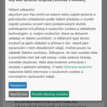
pohodlnému sedlu, elektronickému ovládání plynu, voliči jízdních režimů a
Vážení zákazníci,
tempomatu je TRACER 7 GT ideálním cestovním strojem pro dlouhé jízdy.
abychom pro Vás mohli na našem webu zajistit správné a
jednoduché vyhledávání podle Vašich představ a rovněž
DETAILY:
zajistili vysokou úroveň námi poskytovaných služeb,
K dispozici je také verze s výkonem 35 kW pro řidičské oprávnění
potřebujeme mít přístup k souborům cookies a obdobným
skupiny A2
technologiím, tj. malým souborům, které se dočasně
Nový dynamický design TRACER s kompaktním LED osvětlením a
ukládají ve Vašem prohlížeči. U některých typů těchto
animovanými obrysovými světly.
souborů je jejich ukládání a přístup k nim, stejně jako
Elektronický plyn Y-CCT a jízdní režimy YRC
zpracování v nich obsažených údajů, možné pouze na
Nastavitelná 41mm vidlice USD pro vynikající držení na silnici
základě Vašeho souhlasu. Děkujeme, že nám souhlas dáte
Tempomat pro pohodlí na dlouhé vzdálenosti
a pomůžete nám tak náš eshop i naše webové stránky
Větší 18litrová palivová nádrž pro delší dojezd
neustále zlepšovat. Vaše data budeme uchovávat v
5palcový TFT displej s možností připojení smartphonu a navigace
souladu s platnými předpisy. V sekci
Ochrana soukromí
Radiálně upevněné třmeny pro vynikající brzdný výkon
naleznete bližší informace o souborech cookies a
Motor EU5+ CP2 o objemu 690 cm3 s vysokým točivým momentem
souvisejícím zpracování údajů.
Intuitivní nové spínače a automaticky se vypínající ukazatele směru
Lepší ergonomie díky dvoudílnému sedlu, štíhlejší palivové nádrži a
Nastavení
širším řídítkům
Dálkové nastavení předpětí pro rychlé a snadné seřízení zadního tlumiče
Nepřijímám
Povolit všechny cookies
Pevné boční kufry, do kterých se do každého vejde přilba, upevněné
přes jednodílný hliníkový držák systému Floating Stay.
O 90 mm vyšší štít, který je silnější a dá se přestavit o 60 mm