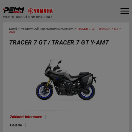
JSME TU PRO VÁS OD ROKU 1994
Akční nabídka
Domů
>
Produkty
>
Dvě kola
>
Motocykly
>
Cestovní
>
TRACER 7 GT / TRACER 7 GT Y-
AMT
Produkty
TRACER 7 GT / TRACER 7 GT Y-AMT
Dvě kola
O společnosti
Motocykly
Servis
Skútry
Bazar moto
Čtyři kola
Čtyřkolky
Bazar ND
E-SHOP YAMAHA
Moto k testu
E-SHOP PNEU
Financování a pojištění
Základní informace
E-shop Yamaha
Galerie