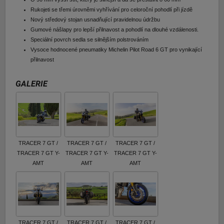
Rukojeti se třemi úrovněmi vyhřívání pro celoroční pohodlí při jízdě
Nový středový stojan usnadňující pravidelnou údržbu
Gumové nášlapy pro lepší přilnavost a pohodlí na dlouhé vzdálenosti.
Speciální povrch sedla se silnějším polstrováním
Vysoce hodnocené pneumatiky Michelin Pilot Road 6 GT pro vynikající
přilnavost
GALERIE
TRACER 7 GT /
TRACER 7 GT /
TRACER 7 GT /
TRACER 7 GT Y-
TRACER 7 GT Y-
TRACER 7 GT Y-
AMT
AMT
AMT
TRACER 7 GT /
TRACER 7 GT /
TRACER 7 GT /