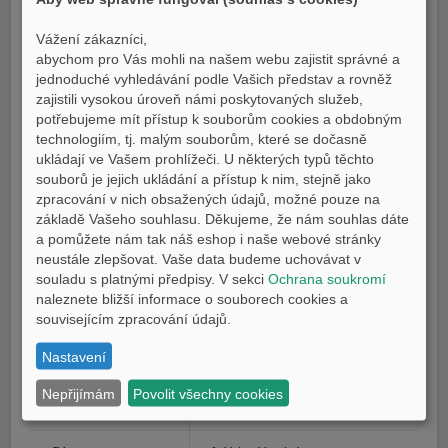
Zdvihový objem
689 ccm
Vážení zákazníci,
abychom pro Vás mohli na našem webu zajistit správné a
Výkon
54,0 kW @ 8 750 rpm a nebo omezení na
jednoduché vyhledávání podle Vašich představ a rovněž
35,0 kW 7 500 rpm
zajistili vysokou úroveň námi poskytovaných služeb,
potřebujeme mít přístup k souborům cookies a obdobným
Kroutící moment
68,0 Nm (6,93 kg-m) @ 6 500 rpm
technologiím, tj. malým souborům, které se dočasně
ukládají ve Vašem prohlížeči. U některých typů těchto
Příprava směsi
Elektronické vstřikování paliva, emise 97
souborů je jejich ukládání a přístup k nim, stejně jako
g/km, spotřeba 4,1 l / 100 km
zpracování v nich obsažených údajů, možné pouze na
základě Vašeho souhlasu. Děkujeme, že nám souhlas dáte
Systém zapalování
TCI
a pomůžete nám tak náš eshop i naše webové stránky
neustále zlepšovat. Vaše data budeme uchovávat v
Systém mazání
Zásoba oleje v klikové skříni
souladu s platnými předpisy. V sekci
Ochrana soukromí
naleznete bližší informace o souborech cookies a
Systém startování
elektrický startér
souvisejícím zpracování údajů.
Převodovka/převodový
stálý záběr, 6-ti rychlostní
Nastavení
poměr
Nepřijímám
Povolit všechny cookies
Koncový převod
Řetězem