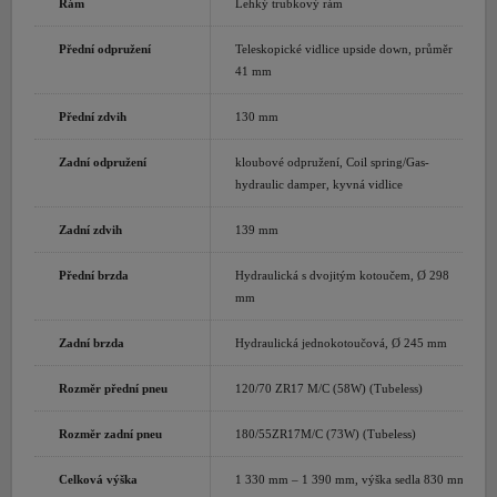
Rám
Lehký trubkový rám
Přední odpružení
Teleskopické vidlice upside down, průměr
41 mm
Přední zdvih
130 mm
Zadní odpružení
kloubové odpružení, Coil spring/Gas-
hydraulic damper, kyvná vidlice
Zadní zdvih
139 mm
Přední brzda
Hydraulická s dvojitým kotoučem, Ø 298
mm
Zadní brzda
Hydraulická jednokotoučová, Ø 245 mm
Rozměr přední pneu
120/70 ZR17 M/C (58W) (Tubeless)
Rozměr zadní pneu
180/55ZR17M/C (73W) (Tubeless)
Celková výška
1 330 mm – 1 390 mm, výška sedla 830 mm