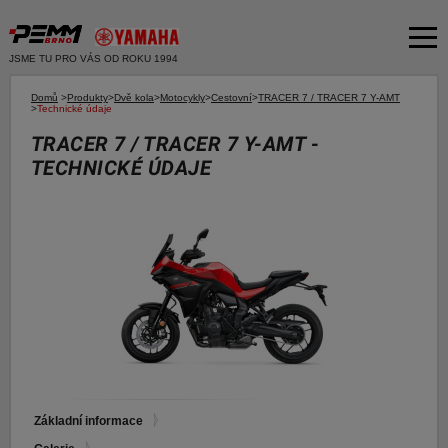
JSME TU PRO VÁS OD ROKU 1994
Akční nabídka
Domů
>
Produkty
>
Dvě kola
>
Motocykly
>
Cestovní
>
TRACER 7 / TRACER 7 Y-AMT
>
Technické údaje
Produkty
TRACER 7 / TRACER 7 Y-AMT -
TECHNICKÉ ÚDAJE
Dvě kola
O společnosti
Motocykly
Servis
Skútry
Bazar moto
Čtyři kola
Čtyřkolky
Bazar ND
E-SHOP YAMAHA
Moto k testu
E-SHOP PNEU
Financování a pojištění
E-shop Yamaha
Základní informace