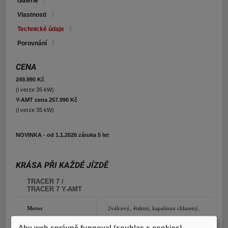
Galerie
E-shop Pneu
Vlastnosti
Technické údaje
Porovnání
CENA
249.990 Kč
(i verze 35 kW)
Y-AMT cena 257.990 Kč
(i verze 35 kW)
NOVINKA - od 1.1.2026 záruka 5 let
KRÁSA PŘI KAŽDÉ JÍZDĚ
TRACER 7 /
TRACER 7 Y-AMT
Motor
2válcový, 4taktní, kapalinou chlazený,
DOHC, 4ventilový
Aby web správně fungoval (souhlas s cookies)