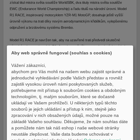
získal titul mistra světa soutěže WorldSBK, dva tituly mistra světa soutěže
EWC (Endurance World Championship) a řadu titulů na národní úrovni. Model
R1 RACE, inspirovaný motocyklem YZR-M1 MotoGP, dosahuje ještě vyšší
úrovně výkonu na trati díky novým aerodynamickým křidélkům, vylepšenému
odpružení a brzdovému systému Brembo.
Model R1 RACE je navržen tak, aby na uzavřené trati předvedl skutečné
závodní schopnosti modelu R1. Je vybaven špičkovou technologií, která byla
Aby web správně fungoval (souhlas s cookies)
vyvinuta na základě poznatků získaných při účasti značky Yamaha na
závodech nejvyšší úrovně. Pozoruhodný čtyřválcový motor crossplane o
Vážení zákazníci,
objemu 998 cm3 je přímým potomkem motoru YZR-M1 a propracovaný balíček
abychom pro Vás mohli na našem webu zajistit správné a
elektroniky modelu R1 byl vyvinut přímo ve spolupráci se závodními týmy
jednoduché vyhledávání podle Vašich představ a rovněž
Yamaha.
zajistili vysokou úroveň námi poskytovaných služeb,
potřebujeme mít přístup k souborům cookies a obdobným
Aerodynamická křidélka nového vzhledu ve stylu MotoGP maximalizují účinek
technologiím, tj. malým souborům, které se dočasně
elektroniky R1, která zabraňuje zvedání předního kola, a zlepšují citlivost
ukládají ve Vašem prohlížeči. U některých typů těchto
přední části a zpětnou vazbu při brzdění a zatáčení. Nabízejí tak špičkové
souborů je jejich ukládání a přístup k nim, stejně jako
výkony na trati, aniž by byl narušen uhlazený a sugestivní design modelu R1.
zpracování v nich obsažených údajů, možné pouze na
Model R1 RACE, odvozený od závodních motocyklů a připravený na závodní
základě Vašeho souhlasu. Děkujeme, že nám souhlas dáte
dráhu, posune vaši jízdu na vyšší úroveň.
a pomůžete nám tak náš eshop i naše webové stránky
neustále zlepšovat. Vaše data budeme uchovávat v
DETAILY: