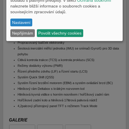
souladu s platnými předpisy. V sekci
Ochrana soukromí
Nová přítlačná křidélka inspirovaná MotoGP
naleznete bližší informace o souborech cookies a
Nová generace předních vidlic KYB
souvisejícím zpracování údajů.
Nový přední hlavní válec Brembo a třmeny Stylema
Nový přilnavý potah sedla
Nastavení
Čistě okruhový speciál, všechny silniční komponenty odstraněny
Čtyřválcový motor o objemu 998 cm3 a výkonu 200 k s klikovým
Nepřijímám
Povolit všechny cookies
hřídelem crossplane a lineárním točivým momentem
Propracovaný balíček elektroniky
Šestiosá inerciální měřicí jednotka (IMU) se snímači Gyro/G pro 3D data
pohybu
Citlivá kontrola trakce (TCS) a kontrola prokluzu (SCS)
Režimy dodávky výkonu (PWR)
Řízení předního zdvihu (LIF) a řízení startu (LCS)
Systém Quick Shift (QSS)
Systém řízení brzdění motorem (EBM) a systém ovládání brzd (BC)
Hliníkový rám Deltabox s krátkým rozvorem kol
Hliníková kyvná vidlice s horním nosníkem / hořčíkový zadní rám
Hořčíkové zadní kolo a hliníková 17litrová palivová nádrž
4,2palcový přístrojový panel TFT s režimem Track Mode
GALERIE