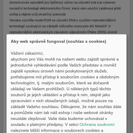
zkonstruován speciálně pro špičkový výkon na závodní trati a je vybaven
revoluční technologií elektronického řízení, která vám umožní zatáhnout ještě
ostřeji a objevit svůj skutečný potenciál.
Yamaha vytvořila model R1M se závodní DNA s využitím nejmodernějších
technologií vyvinutých na základě vítězného motocyklu M1 MotoGP. S
nejmodernějším elektronickým závodním odpružením Öhlins (ERS) včetně
předních antikavitačních vzduchových vidlic NPX je tento model připraven
Aby web správně fungoval (souhlas s cookies)
posouvat hranice. Nízká čelní plocha karbonové kapotáže pomáhá ušetřit
drahocenné sekundy v každém kole.
Vážení zákazníci,
abychom pro Vás mohli na našem webu zajistit správné a
jednoduché vyhledávání podle Vašich představ a rovněž
Co však dělá z modelu R1M skutečně převratný stroj, jsou technologicky
zajistili vysokou úroveň námi poskytovaných služeb,
vyspělé pomocné prvky pro jezdce, jako je ovládací systém brzd, systém
potřebujeme mít přístup k souborům cookies a obdobným
řízení motorové brzdy, systém řízení rozjezdu a také komunikační řídicí
technologiím, tj. malým souborům, které se dočasně
jednotka pro záznam dat a bezdrátové ladění motoru. Model R1M je k dispozici
ukládají ve Vašem prohlížeči. U některých typů těchto
v modernizovaném karbonovém černém provedení Icon Performance s
souborů je jejich ukládání a přístup k nim, stejně jako
modrými akcenty a modrými koly. Představuje ultimátního člena řady R a
zpracování v nich obsažených údajů, možné pouze na
nejucelenější stroj pro závodní tratě.
základě Vašeho souhlasu. Děkujeme, že nám souhlas dáte
a pomůžete nám tak náš eshop i naše webové stránky
Světových závodů Grand Prix se Yamaha poprvé zúčastnila před 60. lety.
neustále zlepšovat. Vaše data budeme uchovávat v
Během této doby získaly její tovární motocykly více než 500 výher v závodech
souladu s platnými předpisy. V sekci
Ochrana soukromí
GP. Nejnovější model R1M byl zkonstruován s využitím všech zkušeností
naleznete bližší informace o souborech cookies a
získaných v závodech MotoGP a WorldSBK. Proto jde o nejdokonalejší sériový