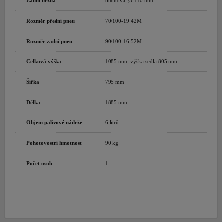
Zadní brzda
bubnová, Ø 110 mm
Rozměr přední pneu
70/100-19 42M
Rozměr zadní pneu
90/100-16 52M
Celková výška
1085 mm, výška sedla 805 mm
Šířka
795 mm
Délka
1885 mm
Objem palivové nádrže
6 litrů
Pohotovostní hmotnost
90 kg
Počet osob
1