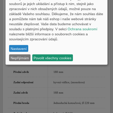
souborů je jejich ukládání a přístup k nim, stejně jako
Systém mazání
zásoba oleje v klikové skříni
zpracování v nich obsažených údajů, možné pouze na
základě Vašeho souhlasu. Děkujeme, že nám souhlas dáte
Systém startování
elektrický a nožní
a pomůžete nám tak náš eshop i naše webové stránky
neustále zlepšovat. Vaše data budeme uchovávat v
Převodovka/převodový
stálý záběr, 5rychlostní
souladu s platnými předpisy. V sekci
Ochrana soukromí
poměr
naleznete bližší informace o souborech cookies a
souvisejícím zpracování údajů.
Koncový převod
Řetěz
Nastavení
Rám
Ocelový páteřový rám
Nepřijímám
Povolit všechny cookies
Přední odpružení
Teleskopické vidlice
Přední zdvih
180 mm
Zadní odpružení
kyvná vidlice, (monokros)
Zadní zdvih
168 mm
Přední brzda
Jednoduchá kotoučová, Ø 220 mm