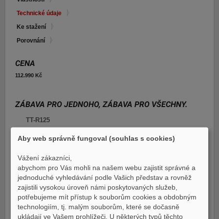
E-shop Pneu
Technické údaje
Ke stažení
Porovnání
CENA
112.990 Kč
ZÁBAVA PRO JEDNOHO, ZÁBAVA PRO VŠECHNY.
TT-R125
Aby web správně fungoval (souhlas s cookies)
Motor
Vzduchem chlazený, 4taktní, SOHC,
jednoválec s náklonem dopředu
Vážení zákazníci,
abychom pro Vás mohli na našem webu zajistit správné a
Zdvihový objem
124 ccm
jednoduché vyhledávání podle Vašich představ a rovněž
zajistili vysokou úroveň námi poskytovaných služeb,
Příprava směsi
Mikuni VM20 x 1
potřebujeme mít přístup k souborům cookies a obdobným
technologiím, tj. malým souborům, které se dočasně
Systém zapalování
CDI
ukládají ve Vašem prohlížeči. U některých typů těchto