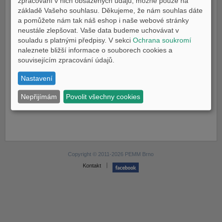
zpracování v nich obsažených údajů, možné pouze na
E-shop Pneu
základě Vašeho souhlasu. Děkujeme, že nám souhlas dáte
Technické údaje
a pomůžete nám tak náš eshop i naše webové stránky
Ke stažení
neustále zlepšovat. Vaše data budeme uchovávat v
souladu s platnými předpisy. V sekci
Ochrana soukromí
Porovnání
naleznete bližší informace o souborech cookies a
souvisejícím zpracování údajů.
CENA
49.990 Kč
Nastavení
Nepřijímám
Povolit všechny cookies
Copyright © 2011-2026 PEMM Brno
Kontakt