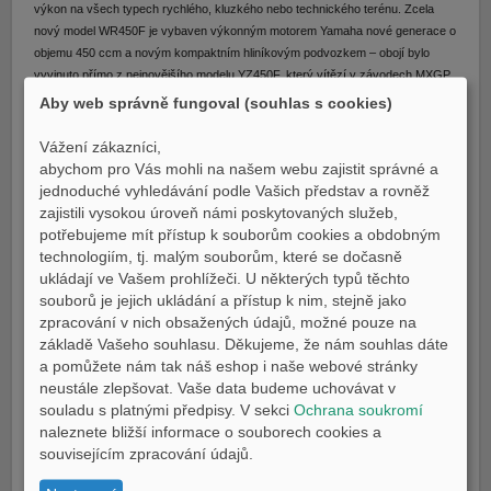
výkon na všech typech rychlého, kluzkého nebo technického terénu. Zcela
nový model WR450F je vybaven výkonným motorem Yamaha nové generace o
objemu 450 ccm a novým kompaktním hliníkovým podvozkem – obojí bylo
vyvinuto přímo z nejnovějšího modelu YZ450F, který vítězí v závodech MXGP
– a vy tak máte vše pod kontrolou.
Aby web správně fungoval (souhlas s cookies)
Nově vyvinutý motor s obrácenou hlavou o objemu 450 ccm, který produkuje
vyšší úroveň silného a lineárního výkonu, je lehčí a rychlejší než kdykoli
Vážení zákazníci,
předtím. Speciální řídicí jednotka pro enduro a pětistupňová převodovka s
abychom pro Vás mohli na našem webu zajistit správné a
dlouhým zpřevodováním zajišťují vyšší výkon a trakci v širokém rozsahu
jednoduché vyhledávání podle Vašich představ a rovněž
rychlostí. Modernizovaná aplikace Power Tuner navíc usnadňuje výběr
zajistili vysokou úroveň námi poskytovaných služeb,
správného mapování pro úplnou kontrolu v nejrůznějších podmínkách na trati a
potřebujeme mít přístup k souborům cookies a obdobným
za různého počasí.
technologiím, tj. malým souborům, které se dočasně
ukládají ve Vašem prohlížeči. U některých typů těchto
souborů je jejich ukládání a přístup k nim, stejně jako
Díky zcela novému hliníkovému podvozku je motocykl WR450F kompaktnější
zpracování v nich obsažených údajů, možné pouze na
a hbitější než kdykoli předtím. Velmi tenká bezešvá kapotáž a plošší sedlo
základě Vašeho souhlasu. Děkujeme, že nám souhlas dáte
umožňují rychlejší a snadnější přenášení hmotnosti pro nejvyšší úroveň
a pomůžete nám tak náš eshop i naše webové stránky
ovladatelnosti. Nejlepší odpružení KYB ve své třídě je sníženo o 10 mm a má
neustále zlepšovat. Vaše data budeme uchovávat v
upravené nastavení pro zvýšení výkonu v zatáčkách při nízkých rychlostech.
souladu s platnými předpisy. V sekci
Ochrana soukromí
WR450F využívá nejnovější technologie motoru a šasi prověřené na vítězném
naleznete bližší informace o souborech cookies a
modelu YZ450F. Kombinace silnějšího motoru a přepracovaného lehkého šasi s
souvisejícím zpracování údajů.
kompaktní kapotáží z něj dělá nejlepší enduro motocykl Yamaha o objemu 450
ccm s nejvyšší mírou ovladatelnosti v nejrůznějších situacích. Digitální Power