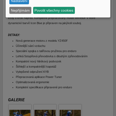
Nastavení
Tuner společnosti Yamaha a přepínač režimů motoru na řídítkách vám
umožňují úplnou kontrolu nad změnami povrchu a počasí a kompaktní nové
Nepřijímám
Povolit všechny cookies
přístroje vám poskytnou všechny informace, které potřebujete, abyste byli
vždy o krok napřed. Kompletně přepracovaný model WR450F v nové
dynamické barvě Icon Blue je připraven na jakýkoli souboj.
DETAILY:
Nová generace motoru z modelu YZ450F
Účinnější sání vzduchu
Speciální spojka s talířovou pružinou pro enduro
Lehká 5stupňová převodovka s dlouhým zpřevodováním
Kompaktní nový hliníkový podvozek
Štíhlejší a kompaktnější kapotáž
Vylepšené odpružení KYB
Přepracovaná aplikace Power Tuner
Optimalizovaná ergonomie
Kompletní specifikace připravené pro enduro
GALERIE