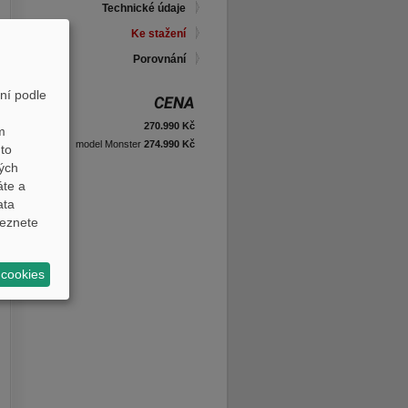
Technické údaje
Ke stažení
Porovnání
ní podle
CENA
270.990 Kč
m
model Monster
274.990 Kč
to
ných
áte a
ata
eznete
 cookies