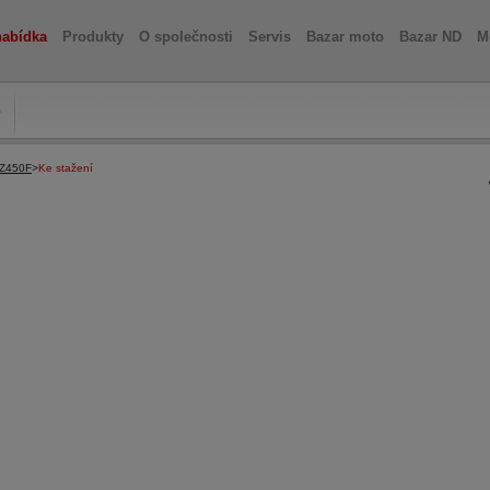
nabídka
Produkty
O společnosti
Servis
Bazar moto
Bazar ND
M
Z450F
>
Ke stažení