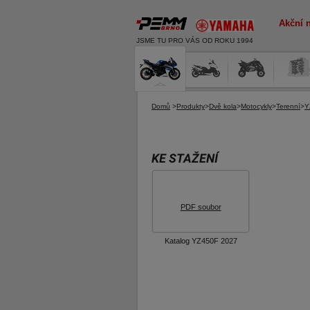
Akční 
JSME TU PRO VÁS OD ROKU 1994
Domů
>
Produkty
>
Dvě kola
>
Motocykly
>
Terenní
>
Y
KE STAŽENÍ
PDF soubor
Katalog YZ450F 2027