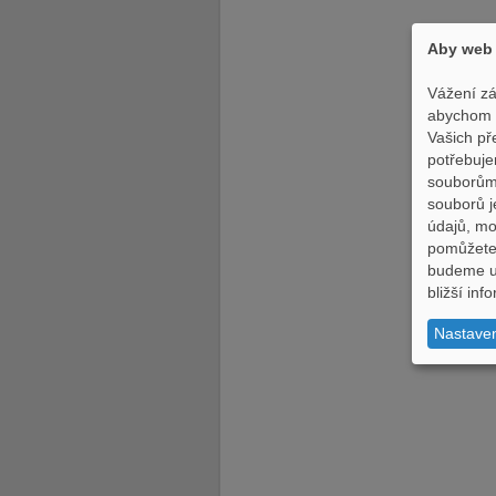
Aby web 
Vážení zá
abychom p
Vašich př
potřebuje
souborům,
souborů j
údajů, m
pomůžete 
budeme uc
bližší in
Nastave