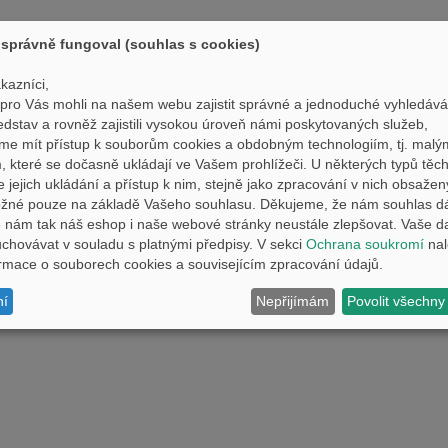
správně fungoval (souhlas s cookies)
kazníci,
ro Vás mohli na našem webu zajistit správné a jednoduché vyhledává
edstav a rovněž zajistili vysokou úroveň námi poskytovaných služeb,
me mít přístup k souborům cookies a obdobným technologiím, tj. malý
 které se dočasně ukládají ve Vašem prohlížeči. U některých typů těch
e jejich ukládání a přístup k nim, stejně jako zpracování v nich obsaže
ožné pouze na základě Vašeho souhlasu. Děkujeme, že nám souhlas d
nám tak náš eshop i naše webové stránky neustále zlepšovat. Vaše d
hovávat v souladu s platnými předpisy. V sekci
Ochrana soukromí
nal
formace o souborech cookies a souvisejícím zpracování údajů.
ní
Nepřijímám
Povolit všechny