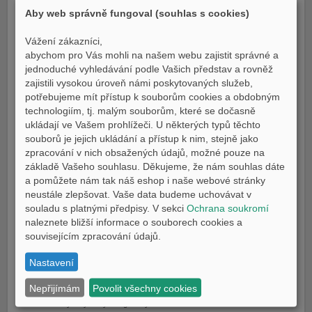
Aby web správně fungoval (souhlas s cookies)
Projeďte se na XMAX 300 a brzy pochopíte, proč se jedná o jeden z
nejprodávanějších sportovních skútrů Yamaha. Dynamická kapotáž a osvětlení
Vážení zákazníci,
plně s využitím LED dokazují, že tento vysoce kvalitní stroj je postaven na
abychom pro Vás mohli na našem webu zajistit správné a
základě čisté DNA řady MAX. Nasedněte a vychutnejte si vynikající jízdní
jednoduché vyhledávání podle Vašich představ a rovněž
komfort – a pociťte kultivované zrychlení výkonného motoru EURO5+. Zažijte
zajistili vysokou úroveň námi poskytovaných služeb,
MAX!
potřebujeme mít přístup k souborům cookies a obdobným
technologiím, tj. malým souborům, které se dočasně
XMAX 300 je plně vybaven nejnovějšími technologiemi, které jsou navrženy tak,
ukládají ve Vašem prohlížeči. U některých typů těchto
aby vám poskytly maximální zážitek z jízdy. Integrovaný 4,3palcový LCD
souborů je jejich ukládání a přístup k nim, stejně jako
displej zobrazuje upozornění na textové zprávy, hovory a e-maily a kontrola
zpracování v nich obsažených údajů, možné pouze na
trakce a ABS poskytují větší jistotu při jízdě. Pod sedlem je prostor pro dvě
základě Vašeho souhlasu. Děkujeme, že nám souhlas dáte
přilby* a praktická zásuvka USB typu C. (*Závisí na jejich velikosti a tvaru.)
a pomůžete nám tak náš eshop i naše webové stránky
neustále zlepšovat. Vaše data budeme uchovávat v
XMAX 300 je mnohem více než jenom nejlepší sportovní skútr Yamaha.
souladu s platnými předpisy. V sekci
Ochrana soukromí
Protože každý detail tohoto výjimečně stylového modelu byl navržen a
naleznete bližší informace o souborech cookies a
zkonstruován tak, aby vám poskytl ještě příjemnější zážitek z jízdy – ať už
souvisejícím zpracování údajů.
dojíždíte do města, nebo se vydáváte na návštěvu přátel a rodiny. Přejděte na
MAX hned teď – a pociťujte výhody každý den!
Nastavení
DETAILY:
Nepřijímám
Povolit všechny cookies
Ikonický a výrazný design řady MAX