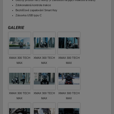
Úložný prostor na 2 helmy (v závislosti na jejich velikosti a tvaru)
Zdokonalená kontrola trakce
Bezklíčové zapalování Smart Key
Zásuvka USB typu C
GALERIE
XMAX 300 TECH
XMAX 300 TECH
XMAX 300 TECH
MAX
MAX
MAX
XMAX 300 TECH
XMAX 300 TECH
XMAX 300 TECH
MAX
MAX
MAX