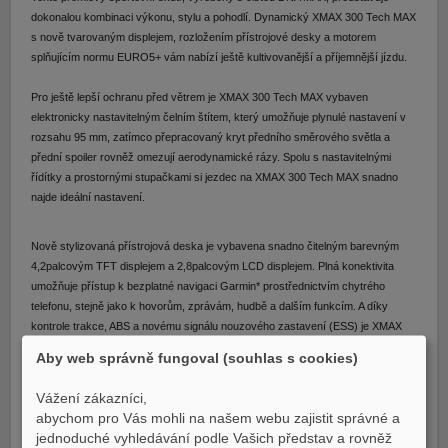
dokonalou kombinaci výkonu, stylu a pohodlí. Dynamický XMAX 300 Tech MAX
s nově tvarovaným displejem, rozložením přístrojové desky a motorem
splňujícím normu EURO5+ vám nabízí ještě kultivovanější a příjemnější jízdu.
Pro ještě lepší ochranu před větrem je XMAX 300 Tech MAX vybaven
elektronicky nastavitelným čelním štítem, který umožňuje plynulé nastavení v
rozsahu 95 mm, zatímco přepracovaný kryt předního směrového světla a
přední spoiler rovněž omezují aerodynamické rázy. Spolu s nastavitelnými
řídítky a prostornými stupačkami si jezdec na XMAX 300 Tech MAX snadno
najde ideální nastavení.
Nově stylizovaná přístrojová deska je vybavena snadno čitelným barevným
4,2palcovým TFT displejem a 2,8palcovým LCD displejem. Plná konektivita
umožňuje přístup k bezplatné navigaci Garmin* prostřednictvím chytrého
telefonu, stejně jako k hovorům, zprávám, hudbě a dalším funkcím. A díky
kontrole trakce, ABS a novému signálu nouzového zastavení (ESS) je XMAX
300 Tech MAX plně vybaven pro každou jízdu! (* Navigační aplikace nebude v
Aby web správně fungoval (souhlas s cookies)
některých zemích k dispozici. V některých zemích a regionech nejsou
poskytovány informace o omezení rychlosti, dopravě atd. Údaje o omezení
Vážení zákazníci,
rychlosti také nemusí být včas aktualizovány a omezení rychlosti se mohou
abychom pro Vás mohli na našem webu zajistit správné a
měnit v závislosti na denní době, například u škol nebo v okolí stavenišť.)
jednoduché vyhledávání podle Vašich představ a rovněž