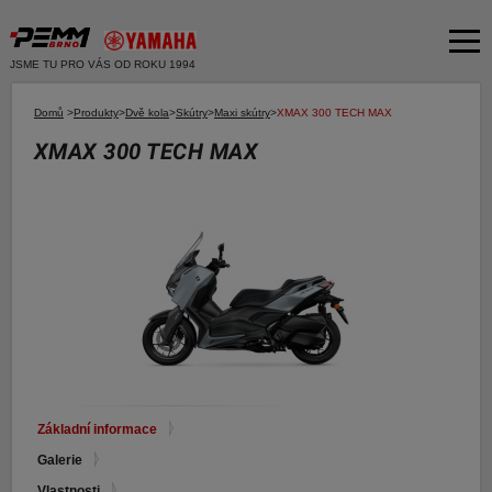
JSME TU PRO VÁS OD ROKU 1994
Akční nabídka
Domů
>
Produkty
>
Dvě kola
>
Skútry
>
Maxi skútry
>
XMAX 300 TECH MAX
XMAX 300 TECH MAX
Produkty
Dvě kola
O společnosti
Motocykly
Servis
Skútry
Bazar moto
Čtyři kola
Čtyřkolky
Bazar ND
E-SHOP YAMAHA
Moto k testu
E-SHOP PNEU
Financování a pojištění
Základní informace
Galerie
E-shop Yamaha
Vlastnosti