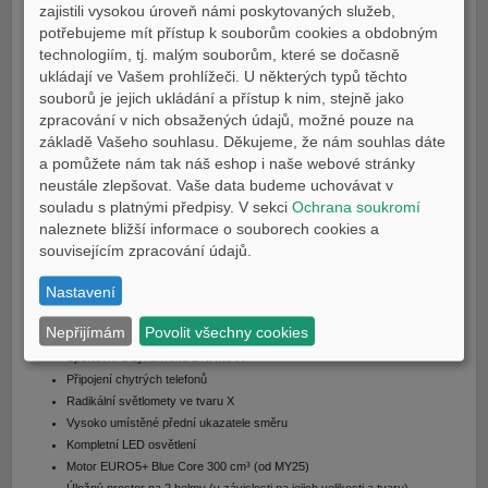
zajistili vysokou úroveň námi poskytovaných služeb,
DETAILY:
potřebujeme mít přístup k souborům cookies a obdobným
technologiím, tj. malým souborům, které se dočasně
Elektricky nastavitelný štít s hliníkovými vzpěrami (od MY25)
ukládají ve Vašem prohlížeči. U některých typů těchto
Prémiové zpracování Tech MAX
souborů je jejich ukládání a přístup k nim, stejně jako
Přepracované 4,2″ plně barevné přístroje TFT s integrovaným displejem
zpracování v nich obsažených údajů, možné pouze na
LCD
základě Vašeho souhlasu. Děkujeme, že nám souhlas dáte
Signál nouzového zastavení (ESS)
a pomůžete nám tak náš eshop i naše webové stránky
Bezplatný palubní navigační systém Garmin prostřednictvím smartphonu
neustále zlepšovat. Vaše data budeme uchovávat v
(Navigační aplikace nebude v některých zemích k dispozici. V některých
souladu s platnými předpisy. V sekci
Ochrana soukromí
zemích a regionech nejsou poskytovány informace o omezení rychlosti,
naleznete bližší informace o souborech cookies a
dopravě atd. Údaje o omezení rychlosti také nemusí být včas
souvisejícím zpracování údajů.
aktualizovány a omezení rychlosti se mohou měnit v závislosti na denní
době, například u škol nebo na úsecích ve výstavbě).
Nastavení
Pohodlná ergonomie s potahem sedla z imitace kůže
Speciální barvy Tech MAX: Ceramic Grey a Dark Magma
Nepřijímám
Povolit všechny cookies
Ikonický a výrazný design řady MAX
Sportovní a dynamická DNA MAX
Připojení chytrých telefonů
Radikální světlomety ve tvaru X
Vysoko umístěné přední ukazatele směru
Kompletní LED osvětlení
Motor EURO5+ Blue Core 300 cm³ (od MY25)