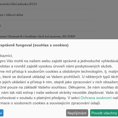
tronická řídící jednotka (ECU)
eje v klikové skříni
ý
řemen Ultramatic® s brzděním všech kol motorem, H/L/N/R/P
správně fungoval (souhlas s cookies)
and® 2WD/4WD/uzávěrka diferenciálu
kazníci,
ro Vás mohli na našem webu zajistit správné a jednoduché vyhledává
edstav a rovněž zajistili vysokou úroveň námi poskytovaných služeb,
me mít přístup k souborům cookies a obdobným technologiím, tj. malý
ý
 které se dočasně ukládají ve Vašem prohlížeči. U některých typů těch
e jejich ukládání a přístup k nim, stejně jako zpracování v nich obsaže
é dvojité trojúhelníkové rameno, 5polohové nastavení předběžného
ožné pouze na základě Vašeho souhlasu. Děkujeme, že nám souhlas d
, Zdvih 180 mm
nám tak náš eshop i naše webové stránky neustále zlepšovat. Vaše d
hovávat v souladu s platnými předpisy. V sekci
Ochrana soukromí
nal
formace o souborech cookies a souvisejícím zpracování údajů.
é dvojité trojúhelníkové rameno, 5polohové nastavení předběžného
ní
Nepřijímám
Povolit všechny
, Zdvih 230 mm