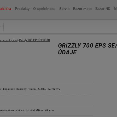
nabídka
Produkty
O společnosti
Servis
Bazar moto
Bazar ND
M
a pro volný čas
>
Grizzly 700 EPS SE/X-TR
GRIZZLY 700 EPS SE
ÚDAJE
c, kapalinou chlazený, 4taktní, SOHC, 4ventilový
ové elektronické vstřikování Mikuni 44 mm