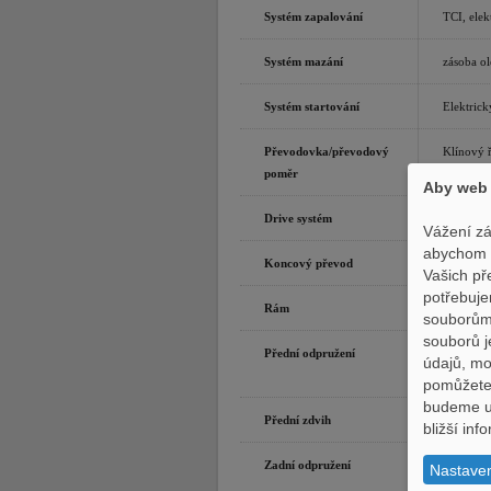
Systém zapalování
TCI, elek
Systém mazání
zásoba ol
Systém startování
Elektrick
Převodovka/převodový
Klínový 
poměr
Aby web 
Drive systém
On-Comm
Vážení zá
abychom p
Koncový převod
Kardan
Vašich př
potřebuje
Rám
Trubkov
souborům,
souborů j
Přední odpružení
Nezávisl
údajů, m
zatížení
pomůžete 
budeme uc
Přední zdvih
193 mm
bližší in
Zadní odpružení
Nezávisl
Nastave
zatížení