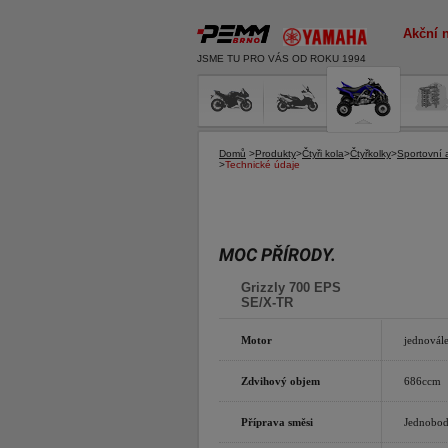
Akční 
JSME TU PRO VÁS OD ROKU 1994
Domů
>
Produkty
>
Čtyři kola
>
Čtyřkolky
>
Sportovní 
>
Technické údaje
MOC PŘÍRODY.
Grizzly 700 EPS
SE/X-TR
Motor
jednovále
Zdvihový objem
686ccm
Příprava směsi
Jednobod