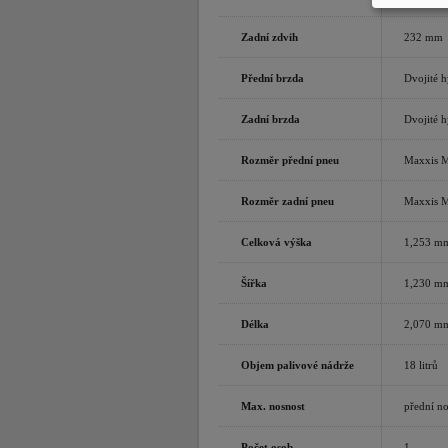
Zadní zdvih
232 mm
Přední brzda
Dvojité h
Zadní brzda
Dvojité h
Rozměr přední pneu
Maxxis 
Rozměr zadní pneu
Maxxis 
Celková výška
1,253 m
Šířka
1,230 m
Délka
2,070 m
Objem palivové nádrže
18 litrů
Max. nosnost
přední no
Počet osob
1