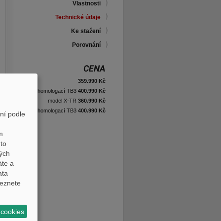
Vlastnosti
Technické údaje
Ke stažení
Porovnání
CENA
359.990 Kč
s homologací TB3
400.990 Kč
model X-TR
360.990 Kč
s homologací TB3
400.990 Kč
ní podle
m
to
ných
áte a
ata
eznete
 cookies