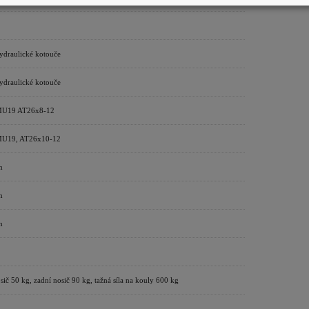
ydraulické kotouče
ydraulické kotouče
MU19 AT26x8-12
MU19, AT26x10-12
m
m
m
sič 50 kg, zadní nosič 90 kg, tažná síla na kouly 600 kg