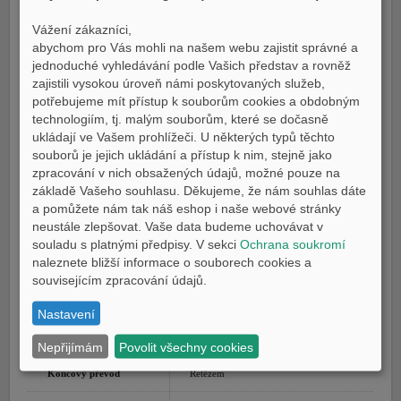
Zdvihový objem
689 cm³
Vážení zákazníci,
abychom pro Vás mohli na našem webu zajistit správné a
Výkon
54,0 kW (73,4 k) při 8 750 ot./min,
jednoduché vyhledávání podle Vašich představ a rovněž
alternativně 35,0 kW (47,6 PS) @ 7.750
zajistili vysokou úroveň námi poskytovaných služeb,
ot/min.
potřebujeme mít přístup k souborům cookies a obdobným
technologiím, tj. malým souborům, které se dočasně
ukládají ve Vašem prohlížeči. U některých typů těchto
Kroutící moment
68,0 Nm (6,9 kg-m) při 6 500 ot./min
souborů je jejich ukládání a přístup k nim, stejně jako
zpracování v nich obsažených údajů, možné pouze na
Příprava směsi
Vstřikování paliva, emise 97 g/km
základě Vašeho souhlasu. Děkujeme, že nám souhlas dáte
a pomůžete nám tak náš eshop i naše webové stránky
Systém zapalování
TCI
neustále zlepšovat. Vaše data budeme uchovávat v
souladu s platnými předpisy. V sekci
Ochrana soukromí
Systém mazání
Zásoba oleje v klikové skříni
naleznete bližší informace o souborech cookies a
souvisejícím zpracování údajů.
Systém startování
Elektrický startér
Nastavení
Převodovka/převodový
Stálý záběr, 6-ti rychlostní
poměr
Nepřijímám
Povolit všechny cookies
Koncový převod
Řetězem