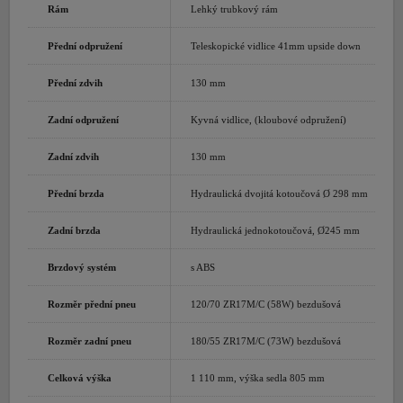
Rám
Lehký trubkový rám
Přední odpružení
Teleskopické vidlice 41mm upside down
Přední zdvih
130 mm
Zadní odpružení
Kyvná vidlice, (kloubové odpružení)
Zadní zdvih
130 mm
Přední brzda
Hydraulická dvojitá kotoučová Ø 298 mm
Zadní brzda
Hydraulická jednokotoučová, Ø245 mm
Brzdový systém
s ABS
Rozměr přední pneu
120/70 ZR17M/C (58W) bezdušová
Rozměr zadní pneu
180/55 ZR17M/C (73W) bezdušová
Celková výška
1 110 mm, výška sedla 805 mm