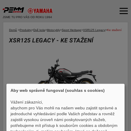
JSME TU PRO VÁS OD ROKU 1994
Akční nabídka
Domů
>
Produkty
>
Dvě kola
>
Motocykly
>
Sport Heritage
>
XSR125 Legacy
>
Ke stažení
XSR125 LEGACY - KE STAŽENÍ
Produkty
Dvě kola
O společnosti
Motocykly
Servis
Skútry
Bazar moto
Čtyři kola
Čtyřkolky
Bazar ND
Aby web správně fungoval (souhlas s cookies)
E-SHOP YAMAHA
Moto k testu
Vážení zákazníci,
E-SHOP PNEU
abychom pro Vás mohli na našem webu zajistit správné a
Financování a pojištění
jednoduché vyhledávání podle Vašich představ a rovněž
Základní informace
zajistili vysokou úroveň námi poskytovaných služeb,
Galerie
E-shop Yamaha
potřebujeme mít přístup k souborům cookies a obdobným
Vlastnosti