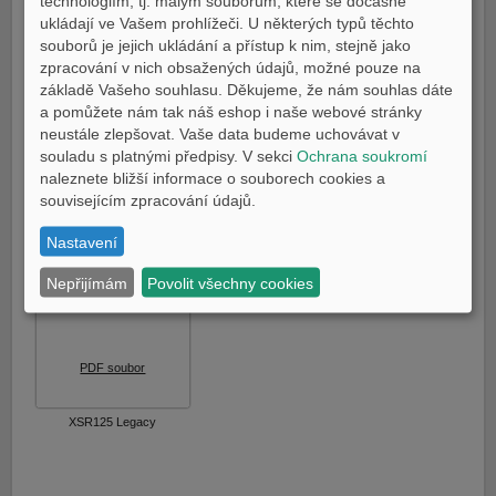
technologiím, tj. malým souborům, které se dočasně
E-shop Pneu
ukládají ve Vašem prohlížeči. U některých typů těchto
Technické údaje
souborů je jejich ukládání a přístup k nim, stejně jako
Ke stažení
zpracování v nich obsažených údajů, možné pouze na
základě Vašeho souhlasu. Děkujeme, že nám souhlas dáte
Porovnání
a pomůžete nám tak náš eshop i naše webové stránky
neustále zlepšovat. Vaše data budeme uchovávat v
CENA
souladu s platnými předpisy. V sekci
Ochrana soukromí
134.990 Kč
naleznete bližší informace o souborech cookies a
souvisejícím zpracování údajů.
NOVINKA - od 1.1.2026 záruka 5 let
Nastavení
Nepřijímám
Povolit všechny cookies
KE STAŽENÍ
PDF soubor
XSR125 Legacy