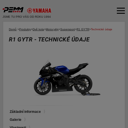
JSME TU PRO VÁS OD ROKU 1994
Akční nabídka
Domů
>
Produkty
>
Dvě kola
>
Motocykly
>
Supersport
>
R1 GYTR
>
Technické údaje
R1 GYTR - TECHNICKÉ ÚDAJE
Produkty
Dvě kola
O společnosti
Motocykly
Servis
Skútry
Bazar moto
Čtyři kola
Čtyřkolky
Bazar ND
E-SHOP YAMAHA
Moto k testu
E-SHOP PNEU
Financování a pojištění
Základní informace
Galerie
E-shop Yamaha
Vlastnosti