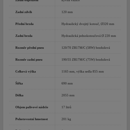
Zadní odpružení
kyvná vidlice
Zadní zdvih
120 mm
Přední brzda
Hydraulický dvojitý kotouč, Ø320 mm
Zadní brzda
Hydraulická jednokotoučová Ø 220 mm
Rozměr přední pneu
120/70 ZR17M/C (58W) bezdušová
Rozměr zadní pneu
190/55 ZR17M/C (75W) bezdušová
Celková výška
1165 mm, výška sedla 855 mm
Šířka
690 mm
Délka
2055 mm
Objem palivové nádrže
17 litrů
Pohotovostní hmotnost
201 kg