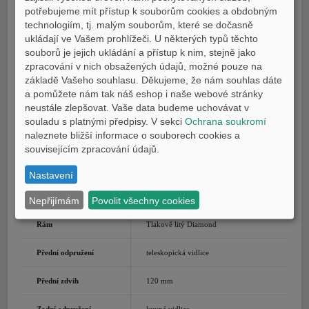
potřebujeme mít přístup k souborům cookies a obdobným
Kroutící moment
se neudává
technologiím, tj. malým souborům, které se dočasně
ukládají ve Vašem prohlížeči. U některých typů těchto
Příprava směsi
Elektronické vstřikování paliva
souborů je jejich ukládání a přístup k nim, stejně jako
zpracování v nich obsažených údajů, možné pouze na
Systém zapalování
TCI
základě Vašeho souhlasu. Děkujeme, že nám souhlas dáte
a pomůžete nám tak náš eshop i naše webové stránky
Systém mazání
zásoba oleje v klikové skříni
neustále zlepšovat. Vaše data budeme uchovávat v
souladu s platnými předpisy. V sekci
Ochrana soukromí
Systém startování
Elektrický startér
naleznete bližší informace o souborech cookies a
souvisejícím zpracování údajů.
Převodovka/převodový
stálý záběr, 6rychlostní
poměr
Nastavení
Koncový převod
řetezem
Nepřijímám
Povolit všechny cookies
Rám
Tlakově litý Diamond
Přední odpružení
teleskopická vidlice
Přední zdvih
120 mm