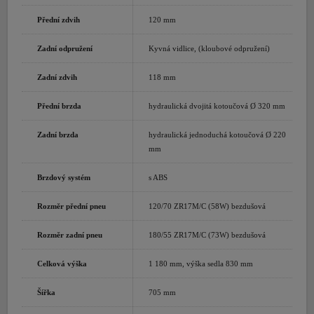
Přední zdvih
120 mm
Zadní odpružení
Kyvná vidlice, (kloubové odpružení)
Zadní zdvih
118 mm
Přední brzda
hydraulická dvojitá kotoučová Ø 320 mm
Zadní brzda
hydraulická jednoduchá kotoučová Ø 220
mm
Brzdový systém
s ABS
Rozměr přední pneu
120/70 ZR17M/C (58W) bezdušová
Rozměr zadní pneu
180/55 ZR17M/C (73W) bezdušová
Celková výška
1 180 mm, výška sedla 830 mm
Šířka
705 mm