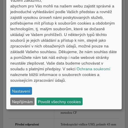
Vážení zákazníci,
abychom pro Vás mohli na našem webu zajistit správné a
Výkon
87,5 kW (119,0 k) při 10 000 ot./min
jednoduché vyhledávání podle Vašich představ a rovněž
zajistili vysokou úroveň námi poskytovaných služeb,
Kroutící moment
93,0 Nm (9,5 kg-m) při 7 000 ot./min
potřebujeme mít přístup k souborům cookies a obdobným
technologiím, tj. malým souborům, které se dočasně
Příprava směsi
Vstřikování paliva, emise 116 g/km
ukládají ve Vašem prohlížeči. U některých typů těchto
souborů je jejich ukládání a přístup k nim, stejně jako
Systém zapalování
TCI
zpracování v nich obsažených údajů, možné pouze na
základě Vašeho souhlasu. Děkujeme, že nám souhlas dáte
Systém mazání
Zásoba oleje v klikové skříni
a pomůžete nám tak náš eshop i naše webové stránky
neustále zlepšovat. Vaše data budeme uchovávat v
Systém startování
Elektrický startér
souladu s platnými předpisy. V sekci
Ochrana soukromí
naleznete bližší informace o souborech cookies a
Převodovka/převodový
Stálý záběr, 6-ti rychlostní
souvisejícím zpracování údajů.
poměr
Nastavení
Koncový převod
Řetězem
Nepřijímám
Povolit všechny cookies
Rám
Deltabox z hliníku litého pod tlakem
metodou CF
Přední odpružení
Teleskopické vidlice USD, průměr 43 mm