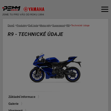
JSME TU PRO VÁS OD ROKU 1994
Akční nabídka
Domů
>
Produkty
>
Dvě kola
>
Motocykly
>
Supersport
>
R9
>
Technické údaje
R9 - TECHNICKÉ ÚDAJE
Produkty
Dvě kola
O společnosti
Motocykly
Servis
Skútry
Bazar moto
Čtyři kola
Čtyřkolky
Bazar ND
E-SHOP YAMAHA
Moto k testu
E-SHOP PNEU
Financování a pojištění
Základní informace
Galerie
E-shop Yamaha
Vlastnosti