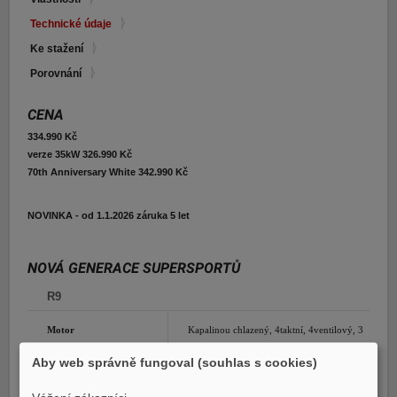
E-shop Pneu
Technické údaje
Ke stažení
Porovnání
CENA
334.990 Kč
verze 35kW 326.990 Kč
70th Anniversary White 342.990 Kč
NOVINKA - od 1.1.2026 záruka 5 let
NOVÁ GENERACE SUPERSPORTŮ
R9
Motor
Kapalinou chlazený, 4taktní, 4ventilový, 3
válec, DOHC, Euro 5
Aby web správně fungoval (souhlas s cookies)
Zdvihový objem
890 ccm