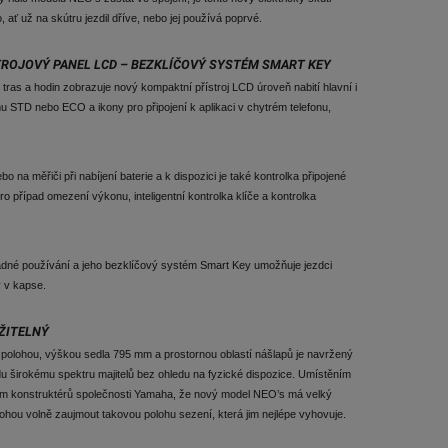
ať už na skútru jezdil dříve, nebo jej používá poprvé.
TROJOVÝ PANEL LCD – BEZKLÍČOVÝ SYSTÉM SMART KEY
 tras a hodin zobrazuje nový kompaktní přístroj LCD úroveň nabití hlavní i
žimu STD nebo ECO a ikony pro připojení k aplikaci v chytrém telefonu,
bo na měřiči při nabíjení baterie a k dispozici je také kontrolka připojené
pro případ omezení výkonu, inteligentní kontrolka klíče a kontrolka
dné používání a jeho bezklíčový systém Smart Key umožňuje jezdci
 v kapse.
ŽITELNÝ
 polohou, výškou sedla 795 mm a prostornou oblastí nášlapů je navržený
du širokému spektru majitelů bez ohledu na fyzické dispozice. Umístěním
il tým konstruktérů společnosti Yamaha, že nový model NEO’s má velký
 mohou volně zaujmout takovou polohu sezení, která jim nejlépe vyhovuje.