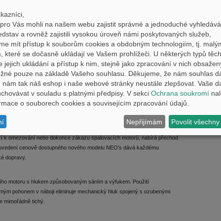
ůzných jízdních režimů v závislosti na podmínkách a individuálních
kazníci,
odu pomocí přepínače na pravé straně řídítek. Režim STD poskytuje
ro Vás mohli na našem webu zajistit správné a jednoduché vyhledává
je určen pro běžné použití na běžných silnicích.
edstav a rovněž zajistili vysokou úroveň námi poskytovaných služeb,
me mít přístup k souborům cookies a obdobným technologiím, tj. malý
ie a je nejvhodnější pro delší jízdy, kdy je žádoucí dosáhnout
 které se dočasně ukládají ve Vašem prohlížeči. U některých typů těch
í výkon snížen na 1,58 kW při rychlosti 30 km/h a maximální rychlost je
e jejich ukládání a přístup k nim, stejně jako zpracování v nich obsaže
ozsahu rychlostí, aby se prodloužila životnost baterie a dojezd na plné
ožné pouze na základě Vašeho souhlasu. Děkujeme, že nám souhlas d
nám tak náš eshop i naše webové stránky neustále zlepšovat. Vaše d
hovávat v souladu s platnými předpisy. V sekci
Ochrana soukromí
nal
formace o souborech cookies a souvisejícím zpracování údajů.
sta, stylu jízdy a opotřebení baterie.
ní
Nepřijímám
Povolit všechny
MOBILITA
í k omezování nebo dokonce zákazu spalovacích motorů, nabírá přechod
 a uvedení cenově dostupného nového modelu NEO’s dává každému
ké dopravy.
acího motoru s hlukem způsobovaným sáním a výfukem. Použití
římým pohonem v náboji eliminuje mechanický hluk spojený s ozubenými
e mimořádně tichý.