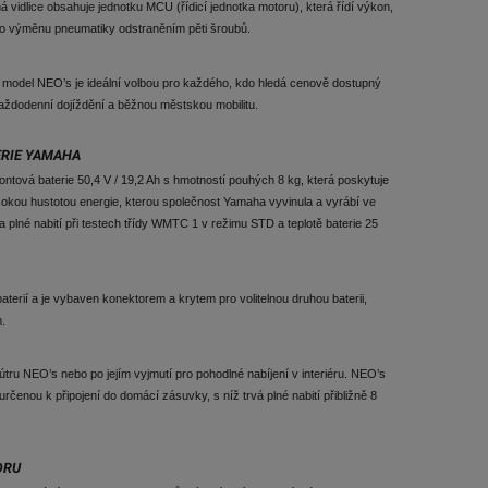
 vidlice obsahuje jednotku MCU (řídicí jednotka motoru), která řídí výkon,
ro výměnu pneumatiky odstraněním pěti šroubů.
 model NEO’s je ideální volbou pro každého, kdo hledá cenově dostupný
aždodenní dojíždění a běžnou městskou mobilitu.
ERIE YAMAHA
iontová baterie 50,4 V / 19,2 Ah s hmotností pouhých 8 kg, která poskytuje
okou hustotou energie, kterou společnost Yamaha vyvinula a vyrábí ve
na plné nabití při testech třídy WMTC 1 v režimu STD a teplotě baterie 25
erií a je vybaven konektorem a krytem pro volitelnou druhou baterii,
m.
útru NEO’s nebo po jejím vyjmutí pro pohodlné nabíjení v interiéru. NEO’s
rčenou k připojení do domácí zásuvky, s níž trvá plné nabití přibližně 8
ORU