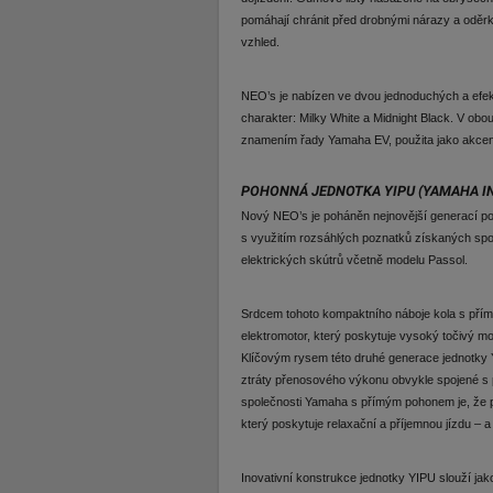
pomáhají chránit před drobnými nárazy a oděrk
vzhled.
NEO’s je nabízen ve dvou jednoduchých a efekt
charakter: Milky White a Midnight Black. V obo
znamením řady Yamaha EV, použita jako akcent
POHONNÁ JEDNOTKA YIPU (YAMAHA IN
Nový NEO’s je poháněn nejnovější generací po
s využitím rozsáhlých poznatků získaných spo
elektrických skútrů včetně modelu Passol.
Srdcem tohoto kompaktního náboje kola s pří
elektromotor, který poskytuje vysoký točivý mo
Klíčovým rysem této druhé generace jednotky 
ztráty přenosového výkonu obvykle spojené s
společnosti Yamaha s přímým pohonem je, že pr
který poskytuje relaxační a příjemnou jízdu – 
Inovativní konstrukce jednotky YIPU slouží ja