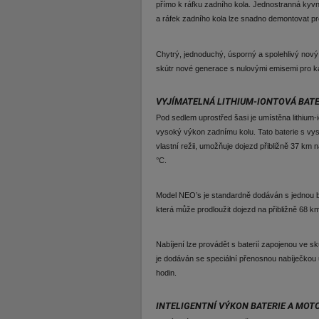
přímo k ráfku zadního kola. Jednostranná kyvná
a ráfek zadního kola lze snadno demontovat p
Chytrý, jednoduchý, úsporný a spolehlivý nový
skútr nové generace s nulovými emisemi pro k
VYJÍMATELNÁ LITHIUM-IONTOVÁ BAT
Pod sedlem uprostřed šasi je umístěna lithium-
vysoký výkon zadnímu kolu. Tato baterie s vys
vlastní režii, umožňuje dojezd přibližně 37 km 
°C.
Model NEO’s je standardně dodáván s jednou bat
která může prodloužit dojezd na přibližně 68 k
Nabíjení lze provádět s baterií zapojenou ve sk
je dodáván se speciální přenosnou nabíječkou u
hodin.
INTELIGENTNÍ VÝKON BATERIE A MOT