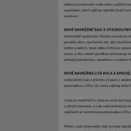
Velkorysé polstrování sedla spolu s pečlivě na
uspořádání, které zajišťuje optimální jízdní k
zastavení.
NOVĚ NAVRŽENÉ ŠASI S VYSOKOU PE
Konstruktéři společnosti Yamaha vyvinuli pro 
pevného rámu, navrženého tak, aby umožňoval
telefon a dalších. Nové vidlice KYB jsou vybave
korozi, a díky odolné specifikaci představuje m
požadují jednoduchou, spolehlivou a snadnou f
NOVĚ NAVRŽENÁ LITÁ KOLA A SPECIÁ
Lehké přední kolo o průměru 13 palců s atrak
pneumatikou o šířce 110, která zajišťuje lehké ř
Vzadu je model NEO’s vybaven nově navrženým 
s přímým pohonem, a celá zadní jednotka je n
zatáčkách je namontována pneumatika o šířce
Přední i zadní pneumatiky byly vyvinuty speci