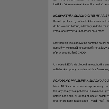
ideálním řešením městské mobility pro každého, 
KOMPAKTNÍ A SNADNO ČITELNÝ PŘÍS
Kromě rychloměru, počítadla kilometrů a funkcí
druhé volitelné baterie, indikátory jízdního re
zmeškané hovory a upozornění na e-maily.
Stav nabíjení lze sledovat na samotné baterii ne
nabíječky. Mezi další funkce patří ikona želvy 
připravenosti k jízdě CHOD.
U modelu NEO’s jde především o pohodlí a sna
ovládat skútr pouhým nošením klíče Smart Key
POHODLNÝ, PŘÍJEMNÝ A SNADNO POU
Model NEO’s s přirozenou a vzpřímenou jízdní
tak, aby poskytoval pohodlnou a uvolněnou jíz
baterie pod sedlo, nikoli pod stupačky, zajist
prostor pro nohy, takže jezdci – velcí i malí –