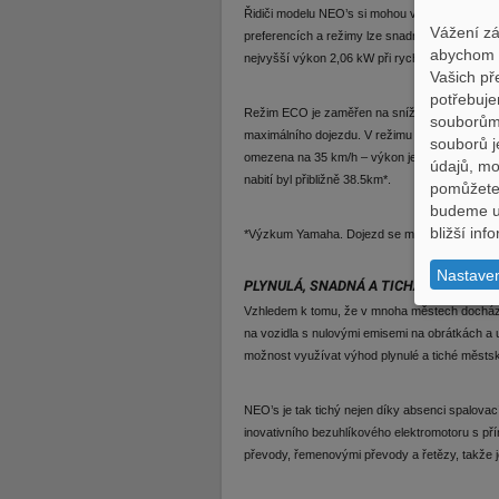
Řidiči modelu NEO’s si mohou vybrat ze dvou r
Vážení zá
preferencích a režimy lze snadno měnit za ch
abychom p
nejvyšší výkon 2,06 kW při rychlosti 40 km/h a 
Vašich př
potřebuje
Režim ECO je zaměřen na snížení spotřeby bater
souborům,
maximálního dojezdu. V režimu ECO je maximáln
souborů j
omezena na 35 km/h – výkon je snížen v celém r
údajů, m
nabití byl přibližně 38.5km*.
pomůžete 
budeme uc
bližší in
*Výzkum Yamaha. Dojezd se může měnit podle mí
Nastave
PLYNULÁ, SNADNÁ A TICHÁ MĚSTSKÁ 
Vzhledem k tomu, že v mnoha městech docház
na vozidla s nulovými emisemi na obrátkách
možnost využívat výhod plynulé a tiché městs
NEO’s je tak tichý nejen díky absenci spalov
inovativního bezuhlíkového elektromotoru s p
převody, řemenovými převody a řetězy, takže j