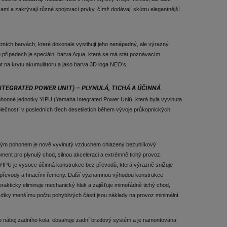
ami a zakrývají různé spojovací prvky, čímž dodávají skútru elegantnější
ních barvách, které dokonale vystihují jeho nenápadný, ale výrazný
u případech je speciální barva Aqua, která se má stát poznávacím
 na krytu akumulátoru a jako barva 3D loga NEO’s.
TEGRATED POWER UNIT) – PLYNULÁ, TICHÁ A ÚČINNÁ
honné jednotky YIPU (Yamaha Integrated Power Unit), která byla vyvinuta
lečností v posledních třech desetiletích během vývoje průkopnických
mým pohonem je nově vyvinutý vzduchem chlazený bezuhlíkový
ment pro plynulý chod, silnou akceleraci a extrémně tichý provoz.
YIPU je vysoce účinná konstrukce bez převodů, která výrazně snižuje
 převody a hnacími řemeny. Další významnou výhodou konstrukce
akticky eliminuje mechanický hluk a zajišťuje mimořádně tichý chod,
a díky menšímu počtu pohyblivých částí jsou náklady na provoz minimální.
ko náboj zadního kola, obsahuje zadní brzdový systém a je namontována