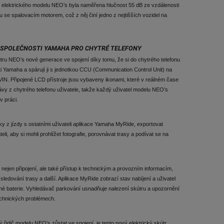
u elektrického modelu NEO’s byla naměřena hlučnost 55 dB ze vzdálenosti
u se spalovacím motorem, což z něj činí jedno z nejtišších vozidel na
E SPOLEČNOSTI YAMAHA PRO CHYTRÉ TELEFONY
útru NEO’s nové generace ve spojení díky tomu, že si do chytrého telefonu
i Yamaha a spárují ji s jednotkou CCU (Communication Control Unit) na
IN. Připojené LCD přístroje jsou vybaveny ikonami, které v reálném čase
ávy z chytrého telefonu uživatele, takže každý uživatel modelu NEO’s
v práci.
ky z jízdy s ostatními uživateli aplikace Yamaha MyRide, exportovat
teli, aby si mohli prohlížet fotografie, porovnávat trasy a podívat se na
nejen připojení, ale také přístup k technickým a provozním informacím,
a, sledování trasy a další. Aplikace MyRide zobrazí stav nabíjení a uživatel
druhé baterie. Vyhledávač parkování usnadňuje nalezení skútru a upozornění
echnických problémech.
řidič modelu NEO’s zůstat ve spojení, je tento nový elektrický skútr