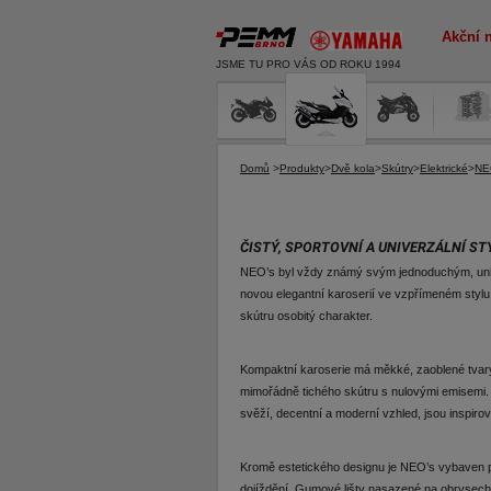
Akční 
JSME TU PRO VÁS OD ROKU 1994
Domů
>
Produkty
>
Dvě kola
>
Skútry
>
Elektrické
>
NE
ČISTÝ, SPORTOVNÍ A UNIVERZÁLNÍ ST
NEO’s byl vždy známý svým jednoduchým, unive
novou elegantní karoserií ve vzpřímeném styl
skútru osobitý charakter.
Kompaktní karoserie má měkké, zaoblené tvary,
mimořádně tichého skútru s nulovými emisemi. N
svěží, decentní a moderní vzhled, jsou inspir
Kromě estetického designu je NEO’s vybaven pra
dojíždění. Gumové lišty nasazené na obrysech i