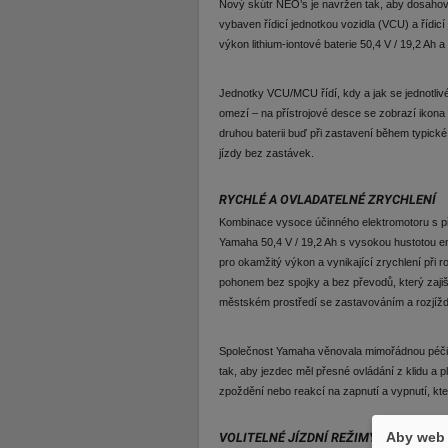
Nový skútr NEO’s je navržen tak, aby dosahoval
vybaven řídicí jednotkou vozidla (VCU) a řídic
výkon lithium-iontové baterie 50,4 V / 19,2 Ah
Jednotky VCU/MCU řídí, kdy a jak se jednotlivé 
omezí – na přístrojové desce se zobrazí ikona
druhou baterii buď při zastavení během typic
jízdy bez zastávek.
RYCHLÉ A OVLADATELNÉ ZRYCHLENÍ
Kombinace vysoce účinného elektromotoru s př
Yamaha 50,4 V / 19,2 Ah s vysokou hustotou ene
pro okamžitý výkon a vynikající zrychlení při
pohonem bez spojky a bez převodů, který zajišť
městském prostředí se zastavováním a rozjíž
Společnost Yamaha věnovala mimořádnou péči o
tak, aby jezdec měl přesné ovládání z klidu a 
zpoždění nebo reakcí na zapnutí a vypnutí, kter
Aby web 
VOLITELNÉ JÍZDNÍ REŽIMY PRO RŮZNÉ