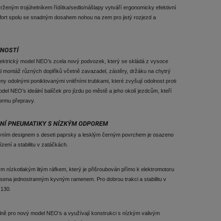
vrženým trojúhelníkem řídítka/sedlo/nášlapy vytváří ergonomicky efektivní
omfort spolu se snadným dosahem nohou na zem pro jistý rozjezd a
VNOSTÍ
elektrický model NEO’s zcela nový podvozek, který se skládá z vysoce
 montáž různých doplňků včetně zavazadel, zástěry, držáku na chytrý
ny odolnými poniklovanými vnitřními trubkami, které zvyšují odolnost proti
odel NEO’s ideální balíček pro jízdu po městě a jeho okolí jezdcům, kteří
ormu přepravy.
LNÍ PNEUMATIKY S NÍZKÝM ODPOREM
tivním designem s deseti paprsky a lesklým černým povrchem je osazeno
ízení a stabilitu v zatáčkách.
nízkotlakým litým ráfkem, který je přišroubován přímo k elektromotoru
esena jednostranným kyvným ramenem. Pro dobrou trakci a stabilitu v
 130.
álně pro nový model NEO’s a využívají konstrukci s nízkým valivým