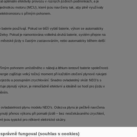
 optimální efektivity provozu v různých jízdních podmínkách, a je
í jednotkou motoru (MCU), které jsou navrženy tak, aby plně využívaly
 a elektromotoru s přímým pohonem.
baterie používají. Pokud se blíží vybití baterie, výkon se automaticky
 želvy. Pokud je namontována volitelná druhá baterie, systém přepne na
ké městské jízdy s častým zastavováním, nebo automaticky během delší
ímým pohonem umístěného v náboji a lithium-iontové baterie společnosti
rgie zajišťuje velký točivý moment při každém otočení plynové rukojeti
 rozjezdu a postupném zrychlování. Snadno ovladatelný skútr NEO’s s
uje plynulý výkon, je mimořádně efektivní a ideálně se hodí pro jízdu v
děním.
vladatelnosti plynu modelu NEO’s. Odezva plynu je pečlivě navržena
plynulý přenos výkonu při pomalé jízdě – bez neočekávaného zrychlení,
é jsou typické pro některé elektrické skútry.
správně fungoval (souhlas s cookies)
 JÍZDNÍ PODMÍNKY