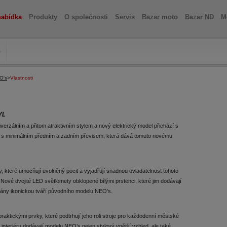
nabídka
Produkty
O společnosti
Servis
Bazar moto
Bazar ND
M
O's
>
Vlastnosti
YL
rzálním a přitom atraktivním stylem a nový elektrický model přichází s
u s minimálním předním a zadním převisem, která dává tomuto novému
 které umocňují uvolněný pocit a vyjadřují snadnou ovladatelnost tohoto
ové dvojité LED světlomety obklopené bílými prstenci, které jim dodávají
ovány ikonickou tváří původního modelu NEO’s.
ktickými prvky, které podtrhují jeho roli stroje pro každodenní městské
nteriéru dodávají modelu NEO’s nejen stylový vnější vzhled, ale také