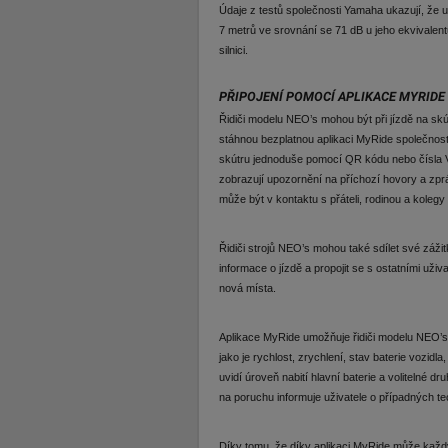
Údaje z testů společnosti Yamaha ukazují, že 
7 metrů ve srovnání se 71 dB u jeho ekvivalent
silnici.
PŘIPOJENÍ POMOCÍ APLIKACE MYRID
Řidiči modelu NEO’s mohou být při jízdě na sk
stáhnou bezplatnou aplikaci MyRide společnost
skútru jednoduše pomocí QR kódu nebo čísla V
zobrazují upozornění na příchozí hovory a zpr
může být v kontaktu s přáteli, rodinou a kolegy 
Řidiči strojů NEO’s mohou také sdílet své zážit
informace o jízdě a propojit se s ostatními uživa
nová místa.
Aplikace MyRide umožňuje řidiči modelu NEO’s 
jako je rychlost, zrychlení, stav baterie vozidl
uvidí úroveň nabití hlavní baterie a volitelné 
na poruchu informuje uživatele o případných t
Díky tomu, že díky aplikaci MyRide může každý 