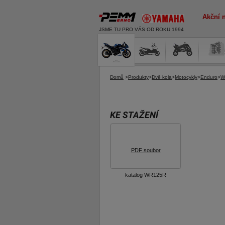
Akční 
JSME TU PRO VÁS OD ROKU 1994
Domů
>
Produkty
>
Dvě kola
>
Motocykly
>
Enduro
>
W
KE STAŽENÍ
PDF soubor
katalog WR125R