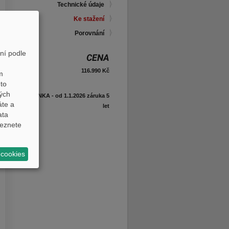
Technické údaje
Ke stažení
Porovnání
ní podle
CENA
116.990 Kč
m
to
ných
NOVINKA - od 1.1.2026 záruka 5
áte a
let
ata
eznete
 cookies