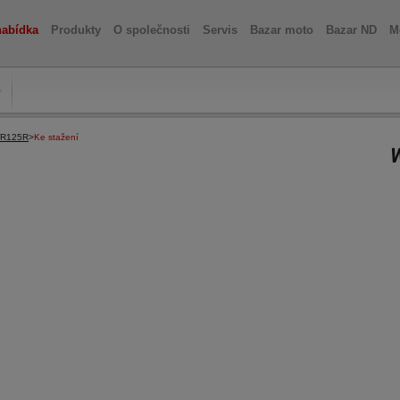
nabídka
Produkty
O společnosti
Servis
Bazar moto
Bazar ND
M
R125R
>
Ke stažení