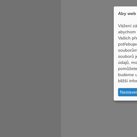
Aby web 
Vážení zá
abychom p
Vašich př
potřebuje
souborům,
souborů j
údajů, m
pomůžete 
budeme uc
bližší in
Nastave