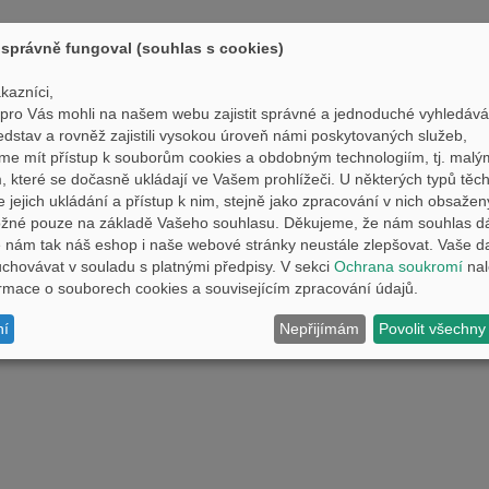
správně fungoval (souhlas s cookies)
kazníci,
ro Vás mohli na našem webu zajistit správné a jednoduché vyhledává
edstav a rovněž zajistili vysokou úroveň námi poskytovaných služeb,
me mít přístup k souborům cookies a obdobným technologiím, tj. malý
 které se dočasně ukládají ve Vašem prohlížeči. U některých typů těch
e jejich ukládání a přístup k nim, stejně jako zpracování v nich obsaže
ožné pouze na základě Vašeho souhlasu. Děkujeme, že nám souhlas d
nám tak náš eshop i naše webové stránky neustále zlepšovat. Vaše d
hovávat v souladu s platnými předpisy. V sekci
Ochrana soukromí
nal
formace o souborech cookies a souvisejícím zpracování údajů.
ní
Nepřijímám
Povolit všechny