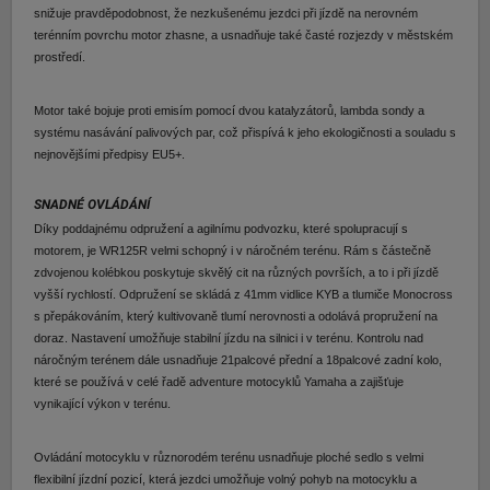
snižuje pravděpodobnost, že nezkušenému jezdci při jízdě na nerovném
terénním povrchu motor zhasne, a usnadňuje také časté rozjezdy v městském
prostředí.
Motor také bojuje proti emisím pomocí dvou katalyzátorů, lambda sondy a
systému nasávání palivových par, což přispívá k jeho ekologičnosti a souladu s
nejnovějšími předpisy EU5+.
SNADNÉ OVLÁDÁNÍ
Díky poddajnému odpružení a agilnímu podvozku, které spolupracují s
motorem, je WR125R velmi schopný i v náročném terénu. Rám s částečně
zdvojenou kolébkou poskytuje skvělý cit na různých površích, a to i při jízdě
vyšší rychlostí. Odpružení se skládá z 41mm vidlice KYB a tlumiče Monocross
s přepákováním, který kultivovaně tlumí nerovnosti a odolává propružení na
doraz. Nastavení umožňuje stabilní jízdu na silnici i v terénu. Kontrolu nad
náročným terénem dále usnadňuje 21palcové přední a 18palcové zadní kolo,
které se používá v celé řadě adventure motocyklů Yamaha a zajišťuje
vynikající výkon v terénu.
Ovládání motocyklu v různorodém terénu usnadňuje ploché sedlo s velmi
flexibilní jízdní pozicí, která jezdci umožňuje volný pohyb na motocyklu a