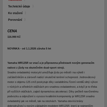
E-shop Pneu
Technické údaje
Ke stažení
Porovnání
CENA
116.990 Kč
NOVINKA - od 1.1.2026 záruka 5 let
Yamaha WR125R se vrací a je připravena představit novým generacím
radost z jízdy na skutečném dual-sport stroji.
Snadno ovladatelný motocykl umožňuje jízdu po městě i na výletě i
začátečníkům a zároveň nabízí skutečné terénní schopnosti. Jednoválcový
motor o objemu 125 cm3 poskytuje díky variabilnímu řízení ventilů silný výkon
v nízkých a středních otáčkách pro snadnou ovladatelnost, a když je to třeba
při vyšších otáčkách, zajistí dynamickou akceleraci. Díky pečlivě navrženému
podvozku a odpružení s vysoce kvalitními komponenty je WR125R snadno
ovladatelný jak ve městě, tak na stezkách. Yamaha otevírá brány
dobrodružství s novým základním modelem WR125R, který je nejmenším