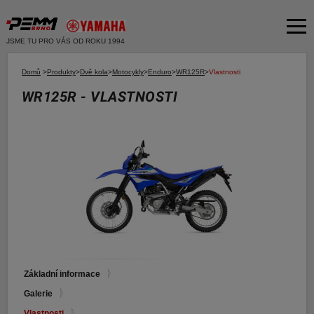
JSME TU PRO VÁS OD ROKU 1994
Akční nabídka
Domů
>
Produkty
>
Dvě kola
>
Motocykly
>
Enduro
>
WR125R
>
Vlastnosti
WR125R - VLASTNOSTI
Produkty
Dvě kola
O společnosti
Motocykly
Servis
Skútry
Bazar moto
Čtyři kola
Čtyřkolky
Bazar ND
E-SHOP YAMAHA
Moto k testu
E-SHOP PNEU
Financování a pojištění
Základní informace
Galerie
E-shop Yamaha
Vlastnosti