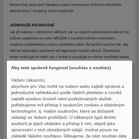
členem řady dual-sport Yamaha a nabízí neomezené možnosti městského
dobrodružství i skutečný terénní potenciál.
JEDNODUŠE RAFINOVANÉ
Jak při slalomu v městských uličkách, tak na volných venkovských silnicích se
můžete spolehnout na motor WR125R s vysokým točivým momentem,
snadnou ovladatelností a nízkou spotřebou paliva. Byl pečlivě navržen tak, aby
vám byl dokonalým partnerem při objevování nových obzorů. Všestranný
motor vyniká jak na silnici, tak v terénu a vyznačuje se nízkou spotřebou paliva
přes 40 km/litr (měřeno v režimu WMTC), díky které nebudou dlouhé jízdy
Aby web správně fungoval (souhlas s cookies)
žádný problém. S agilním podvozkem se bez obav mohou do terénních
dobrodružství pustit i méně zkušení jezdci. WR125R zkrátka přináší svobodu
Vážení zákazníci,
jízdy na motocyklu každému.
abychom pro Vás mohli na našem webu zajistit správné a
jednoduché vyhledávání podle Vašich představ a rovněž
WR125R je díky své propracované jednoduchosti pohodlný a příjemný pro
zajistili vysokou úroveň námi poskytovaných služeb,
každodenní jízdu, přičemž funkce, jako je multifunkční přístrojový panel LCD s
potřebujeme mít přístup k souborům cookies a obdobným
možností připojení chytrého telefonu, nabízejí pohodlí, a přední brzda s
technologiím, tj. malým souborům, které se dočasně
jednokanálovým ABS poskytuje jistý brzdný výkon.
ukládají ve Vašem prohlížeči. U některých typů těchto
souborů je jejich ukládání a přístup k nim, stejně jako
zpracování v nich obsažených údajů, možné pouze na
Design modelu WR125R vychází z tradičních off-roadových motivů značky
základě Vašeho souhlasu. Děkujeme, že nám souhlas dáte
Yamaha a mísí je s moderními prvky. Výsledkem je stroj s výraznými