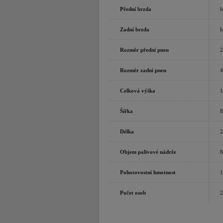
Přední brzda
h
Zadní brzda
h
Rozměr přední pneu
2
Rozměr zadní pneu
4
Celková výška
1
Šířka
Délka
2
Objem palivové nádrže
8
Pohotovostní hmotnost
1
Počet osob
2