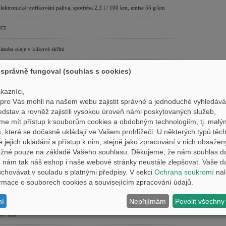
lektronické vstřikování paliva, spotřeba 2,3 l / 100 km, emise 55 g/km
CI
ásoba oleje v klikové skříni
lektrický startér
správně fungoval (souhlas s cookies)
tálý záběr, 6rychlostní
kazníci,
ro Vás mohli na našem webu zajistit správné a jednoduché vyhledává
edstav a rovněž zajistili vysokou úroveň námi poskytovaných služeb,
etězem
me mít přístup k souborům cookies a obdobným technologiím, tj. malý
 které se dočasně ukládají ve Vašem prohlížeči. U některých typů těch
ástečně dvojitý kolébkový
e jejich ukládání a přístup k nim, stejně jako zpracování v nich obsaže
ožné pouze na základě Vašeho souhlasu. Děkujeme, že nám souhlas d
eleskopické vidlice, průměr 41 mm
nám tak náš eshop i naše webové stránky neustále zlepšovat. Vaše d
hovávat v souladu s platnými předpisy. V sekci
Ochrana soukromí
nal
215 mm
formace o souborech cookies a souvisejícím zpracování údajů.
loubové odpružení, kyvná vidlice
ní
Nepřijímám
Povolit všechny
187 mm