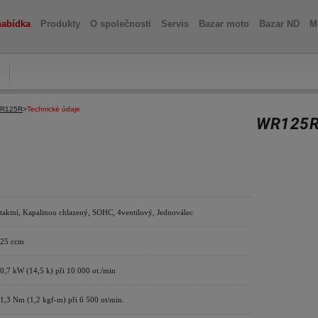
nabídka
Produkty
O společnosti
Servis
Bazar moto
Bazar ND
M
R125R
>
Technické údaje
WR125R
taktní, Kapalinou chlazený, SOHC, 4ventilový, Jednoválec
25 ccm
0,7 kW (14,5 k) při 10 000 ot./min
1,3 Nm (1,2 kgf-m) při 6 500 ot/min.