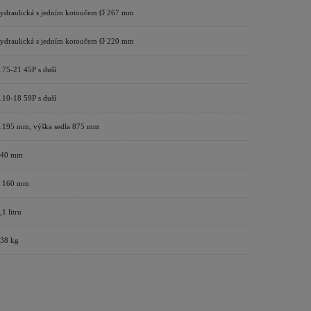
ydraulická s jedním kotoučem Ø 267 mm
ydraulická s jedním kotoučem Ø 220 mm
.75-21 45P s duší
.10-18 59P s duší
.195 mm, výška sedla 875 mm
840 mm
 160 mm
,1 litru
38 kg