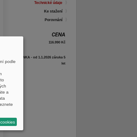
Technické údaje
Ke stažení
Porovnání
CENA
116.990 Kč
NOVINKA - od 1.1.2026 záruka 5
ní podle
let
m
to
ných
áte a
ata
eznete
 cookies