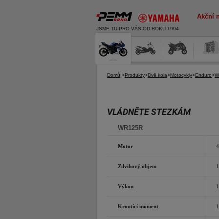
Akční 
JSME TU PRO VÁS OD ROKU 1994
Domů
>
Produkty
>
Dvě kola
>
Motocykly
>
Enduro
>
W
VLÁDNĚTE STEZKÁM
WR125R
Motor
4
Zdvihový objem
1
Výkon
1
Kroutící moment
1