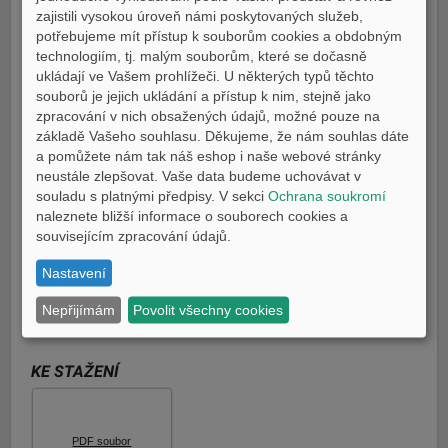
E-shop Pneu
zajistili vysokou úroveň námi poskytovaných služeb,
Technické údaje
potřebujeme mít přístup k souborům cookies a obdobným
technologiím, tj. malým souborům, které se dočasně
Ke stažení
ukládají ve Vašem prohlížeči. U některých typů těchto
Porovnání
souborů je jejich ukládání a přístup k nim, stejně jako
zpracování v nich obsažených údajů, možné pouze na
CENA
základě Vašeho souhlasu. Děkujeme, že nám souhlas dáte
a pomůžete nám tak náš eshop i naše webové stránky
209.990 Kč
neustále zlepšovat. Vaše data budeme uchovávat v
(i verze 35kW)
souladu s platnými předpisy. V sekci
Ochrana soukromí
naleznete bližší informace o souborech cookies a
CENY KLESAJÍ, ZÁŽITEK ZŮSTÁVÁ
souvisejícím zpracování údajů.
MY24
184.990 Kč
Platnost AKCE do 31.8.2026
Nastavení
Nepřijímám
Povolit všechny cookies
NOVINKA - od 1.1.2025 záruka 3 roky
KE STAŽENÍ
PDF soubor