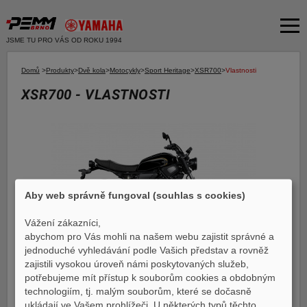
JSME TU PRO VÁS OD ROKU 1994
Akční nabídka
Domů
>
Produkty
>
Dvě kola
>
Motocykly
>
Sport Heritage
>
XSR700
>
Vlastnosti
XSR700 - VLASTNOSTI
Produkty
Dvě kola
O společnosti
Motocykly
Servis
Skútry
Bazar moto
Čtyři kola
Aby web správně fungoval (souhlas s cookies)
Čtyřkolky
Bazar ND
E-SHOP YAMAHA
Vážení zákazníci,
Moto k testu
abychom pro Vás mohli na našem webu zajistit správné a
E-SHOP PNEU
jednoduché vyhledávání podle Vašich představ a rovněž
Financování a pojištění
zajistili vysokou úroveň námi poskytovaných služeb,
Základní informace
potřebujeme mít přístup k souborům cookies a obdobným
Galerie
E-shop Yamaha
technologiím, tj. malým souborům, které se dočasně
ukládají ve Vašem prohlížeči. U některých typů těchto
Vlastnosti