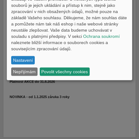
E-shop Pneu
souborů je jejich ukládání a přístup k nim, stejně jako
Technické údaje
zpracování v nich obsažených údajů, možné pouze na
Ke stažení
základě Vašeho souhlasu. Děkujeme, že nám souhlas dáte
a pomůžete nám tak náš eshop i naše webové stránky
Porovnání
neustále zlepšovat. Vaše data budeme uchovávat v
souladu s platnými předpisy. V sekci
Ochrana soukromí
CENA
naleznete bližší informace o souborech cookies a
209.990 Kč
souvisejícím zpracování údajů.
(i verze 35kW)
Nastavení
CENY KLESAJÍ, ZÁŽITEK ZŮSTÁVÁ
Nepřijímám
Povolit všechny cookies
MY24
184.990 Kč
Platnost AKCE do 31.8.2026
NOVINKA - od 1.1.2025 záruka 3 roky