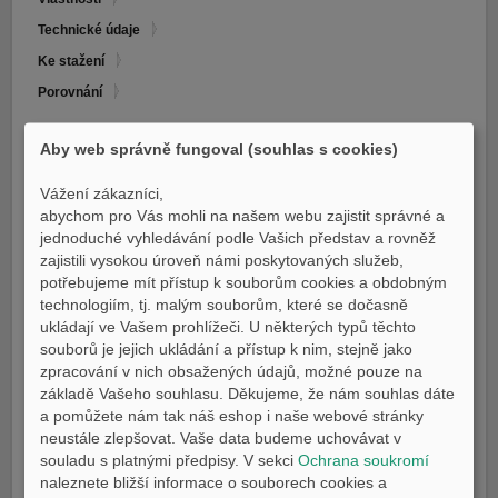
E-shop Pneu
Technické údaje
Ke stažení
Porovnání
CENA
Aby web správně fungoval (souhlas s cookies)
136.990 Kč
Vážení zákazníci,
abychom pro Vás mohli na našem webu zajistit správné a
NOVINKA - od 1.1.2026 záruka 5 let
jednoduché vyhledávání podle Vašich představ a rovněž
zajistili vysokou úroveň námi poskytovaných služeb,
potřebujeme mít přístup k souborům cookies a obdobným
BAREVNÉ VARIANTY
technologiím, tj. malým souborům, které se dočasně
ukládají ve Vašem prohlížeči. U některých typů těchto
souborů je jejich ukládání a přístup k nim, stejně jako
zpracování v nich obsažených údajů, možné pouze na
základě Vašeho souhlasu. Děkujeme, že nám souhlas dáte
a pomůžete nám tak náš eshop i naše webové stránky
Icon Blue
Tech Black
neustále zlepšovat. Vaše data budeme uchovávat v
SKLADEM
SKLADEM
souladu s platnými předpisy. V sekci
Ochrana soukromí
naleznete bližší informace o souborech cookies a