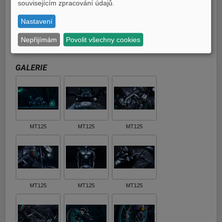
souvisejícím zpracování údajů.
Nastavení
Ice Storm
Nepřijímám
Povolit všechny cookies
SKLADEM
GALERIE
MT125
MT125
MT125
MT125
MT125
MT125