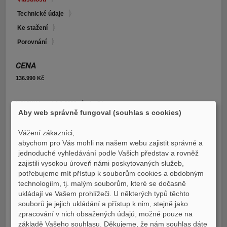
E-shop Pneu
Technické údaje
Ke stažení
Porovnání
CENA
136.990 Kč
NOVINKA - od 1.1.2026 záruka 5 let
Aby web správně fungoval (souhlas s cookies)
MT-125 2023:
Vážení zákazníci,
abychom pro Vás mohli na našem webu zajistit správné a
NOVÝ 5PALCOVÝ PŘIPOJENÝ PLNĚ BAREVNÝ TFT
PŘÍSTROJOVÝ PANEL
jednoduché vyhledávání podle Vašich představ a rovněž
zajistili vysokou úroveň námi poskytovaných služeb,
Díky svému výraznému vzhledu, skvělé ceně a DNA rodiny Yamaha Hyper
potřebujeme mít přístup k souborům cookies a obdobným
Naked je MT-125 jedním z nejprodávanějších modelů ve své třídě. Motocykl
technologiím, tj. malým souborům, které se dočasně
MT-125 oblíbený u široké škály zákazníků, od držitelů řidičského průkazu A1
ukládají ve Vašem prohlížeči. U některých typů těchto
až po zkušenější jezdce, kteří hledají lehký stroj s výrazným charakterem, je
souborů je jejich ukládání a přístup k nim, stejně jako
pro rok 2023 vylepšen o nový 5palcový barevný TFT displej, který umožňuje
zpracování v nich obsažených údajů, možné pouze na
připojení k chytrému telefonu.
základě Vašeho souhlasu. Děkujeme, že nám souhlas dáte