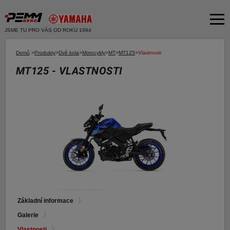
JSME TU PRO VÁS OD ROKU 1994
Akční nabídka
Domů
>
Produkty
>
Dvě kola
>
Motocykly
>
MT
>
MT125
>
Vlastnosti
MT125 - VLASTNOSTI
Produkty
Dvě kola
O společnosti
Motocykly
Servis
Skútry
Bazar moto
Čtyři kola
Čtyřkolky
Bazar ND
E-SHOP YAMAHA
Moto k testu
E-SHOP PNEU
Financování a pojištění
Základní informace
Galerie
E-shop Yamaha
Vlastnosti